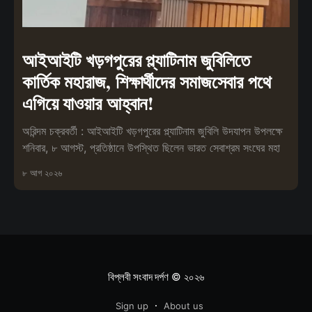
আইআইটি খড়গপুরের প্ল্যাটিনাম জুবিলিতে
কার্তিক মহারাজ, শিক্ষার্থীদের সমাজসেবার পথে
এগিয়ে যাওয়ার আহ্বান!
অরিন্দম চক্রবর্তী : আইআইটি খড়গপুরের প্ল্যাটিনাম জুবিলি উদযাপন উপলক্ষে
শনিবার, ৮ আগস্ট, প্রতিষ্ঠানে উপস্থিত ছিলেন ভারত সেবাশ্রম সংঘের মহা
৮ আগ ২০২৬
বিপ্লবী সংবাদ দর্পণ
© ২০২৬
Sign up
About us