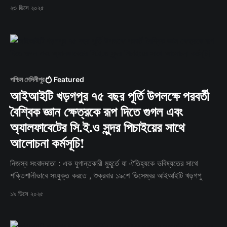
২৩ ডিসে ২০২৫
পশ্চিম মেদিনীপুর
Featured
আইআইটি খড়গপুর ৭৫ বছর পূর্তি উপলক্ষে পরবর্তী
বৈশ্বিক জ্ঞান ক্ষেত্রকে রূপ দিতে গুগল এবং
অ্যালফাবেটের সি.ই.ও সুন্দর পিচাইয়ের সাথে
আলোচনা কর্মসূচি!
নিজস্ব সংবাদদাতা : এক যুগান্তকারী মুহূর্তে যা ঐতিহ্যকে ভবিষ্যতের সাথে
শক্তিশালীভাবে সংযুক্ত করতে , শুক্রবার ১৯শে ডিসেম্বর আইআইটি খড়গপু
১৯ ডিসে ২০২৫