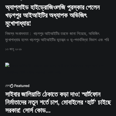
অ্যাপ্লাইড হাইড্রোজিওলজি পুরস্কার পেলেন
খড়গপুর আইআইটির অধ্যাপক অভিজিৎ
মুখোপাধ্যায়!
নিজস্ব সংবাদদাতা : খড়গপুর আইআইটির তরফে জানা গিয়েছে, অভিজিৎ
মুখোপাধ্যায় হলেন খড়গপুর আইআইটির ভূতত্ত্ব ও ভূ-পদার্থবিদ্যা বিভাগ এবং পরি
১৩ জানু ২০২৬
দেশ
Featured
সাইবার জালিয়াতি ঠেকাতে কড়া দাও! স্মার্টফোন
নির্মাতাদের নতুন শর্তে চাপ, মোবাইলের ‘হার্ট’ চাইছে
সরকার! সোর্স কোড...