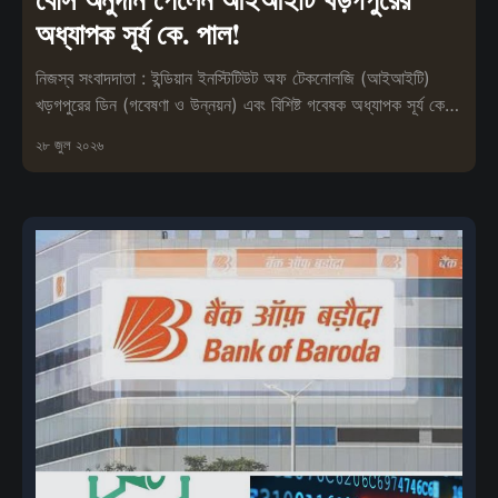
অধ্যাপক সূর্য কে. পাল!
নিজস্ব সংবাদদাতা : ইন্ডিয়ান ইনস্টিটিউট অফ টেকনোলজি (আইআইটি)
খড়গপুরের ডিন (গবেষণা ও উন্নয়ন) এবং বিশিষ্ট গবেষক অধ্যাপক সূর্য কে.
পাল ভারত
২৮ জুল ২০২৬