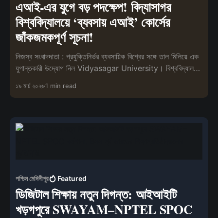
এআই-এর যুগে বড় পদক্ষেপ! বিদ্যাসাগর
বিশ্ববিদ্যালয়ে ‘ব্যবসায় এআই’ কোর্সের
জাঁকজমকপূর্ণ সূচনা!
নিজস্ব সংবাদদাতা : প্রযুক্তিনির্ভর ব্যবসায়িক বিশ্বের সঙ্গে তাল মিলিয়ে এক
যুগান্তকারী উদ্যোগ নিল Vidyasagar University। বিশ্ববিদ্যালয়ের
ব্
১৯ মার্চ ২০২৬
1 min read
পশ্চিম মেদিনীপুর
Featured
ডিজিটাল শিক্ষায় নতুন দিগন্ত: আইআইটি
খড়গপুরে SWAYAM–NPTEL SPOC