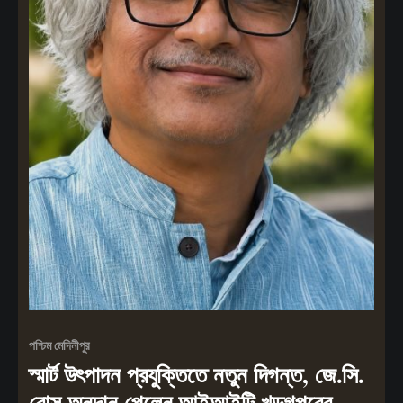
পশ্চিম মেদিনীপুর
স্মার্ট উৎপাদন প্রযুক্তিতে নতুন দিগন্ত, জে.সি.
বোস অনুদান পেলেন আইআইটি খড়গপুরের