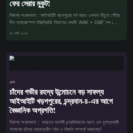
ফের সেরার মুকুট!
নিজস্ব সংবাদদাতা : আইআইটি খড়গপুরের গর্ব আরও একধাপ উঁচুতে পৌঁছে
দিল অ্যারোস্পেস ইঞ্জিনিয়ারিং বিভাগের মেধাবী ‘ARK + DBF’ দল।
ধারাবাহিক সা
৩০ মার্চ ২০২৬
দেশ
চাঁদের গভীর রহস্য উন্মোচনে বড় সাফল্য
আইআইটি খড়গপুরের, চন্দ্রযান-৪-এর আগে
বৈজ্ঞানিক অগ্রগতি!
নিজস্ব সংবাদদাতা : ভারতের আগামী চন্দ্রাভিযানের আগে এক যুগান্তকারী
গবেষণায় চাঁদের অভ্যন্তরীণ গঠন ও বিবর্তন সম্পর্কে গুরুত্বপূর্ণ