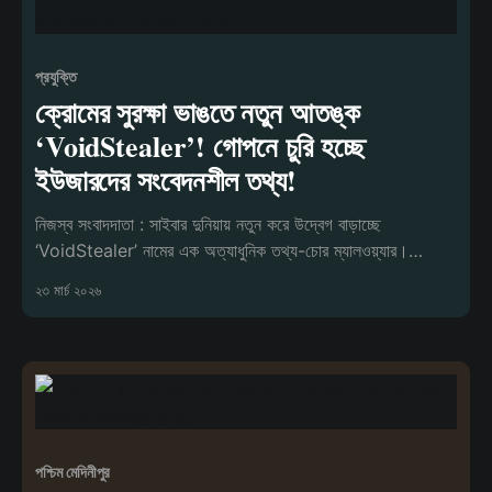
প্রযুক্তি
ক্রোমের সুরক্ষা ভাঙতে নতুন আতঙ্ক
‘VoidStealer’! গোপনে চুরি হচ্ছে
ইউজারদের সংবেদনশীল তথ্য!
নিজস্ব সংবাদদাতা : সাইবার দুনিয়ায় নতুন করে উদ্বেগ বাড়াচ্ছে
‘VoidStealer’ নামের এক অত্যাধুনিক তথ্য-চোর ম্যালওয়্যার।
বিশেষজ্ঞদের মতে, এই ম্
২৩ মার্চ ২০২৬
পশ্চিম মেদিনীপুর