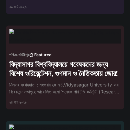
২৬ মার্চ ২০২৬
পশ্চিম মেদিনীপুর
Featured
বিদ্যাসাগর বিশ্ববিদ্যালয়ে গবেষকদের জন্য
বিশেষ ওরিয়েন্টেশন, গুণমান ও নৈতিকতায় জোর!
নিজস্ব সংবাদদাতা : মঙ্গলবার,২৪ মার্চ,Vidyasagar University-এর
বিবেকানন্দ সভাগৃহে আয়োজিত হলো ‘গবেষক পরিচিতি কর্মসূচি’ (Research
Scholars’ Orientation Programme)। বিশ্ববিদ্যালয় এবং এর
২৪ মার্চ ২০২৬
অধিভুক্