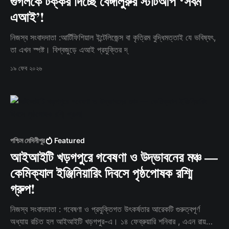
গুগলকে টক্কর দিচ্ছে বেঙ্গালুরুর স্টার্টআপ ‘সর্বম
এআই’!
নিজস্ব সংবাদদাতা :আর্টিফিশিয়াল ইন্টেলিজেন্স বা কৃত্রিম বুদ্ধিমত্তাই যে ভবিষ্যৎ,
তা এখন স্পষ্ট। বিশ্বজুড়ে এআই প্রযুক্তির দ্
১৯ ফেব ২০২৬
পশ্চিম মেদিনীপুর
Featured
আইআইটি খড়গপুরে গবেষণা ও উদ্ভাবনের মঞ্চ —
কেমিক্যাল ইঞ্জিনিয়ারিং দিবসে পৃষ্ঠপোষক রশ্মি
গ্রুপ!
নিজস্ব সংবাদদাতা : গবেষণা ও প্রযুক্তিগত উৎকর্ষতার আরেকটি গুরুত্বপূর্ণ
অধ্যায় রচিত হল আইআইটি খড়গপুর-এ। ১৪ ফেব্রুয়ারি শনিবার , এএন রায়