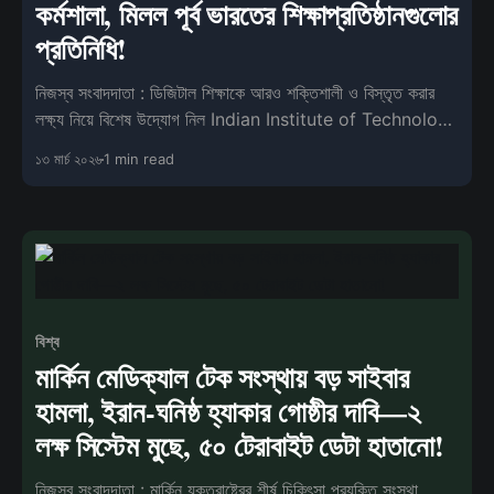
কর্মশালা, মিলল পূর্ব ভারতের শিক্ষাপ্রতিষ্ঠানগুলোর
প্রতিনিধি!
নিজস্ব সংবাদদাতা : ডিজিটাল শিক্ষাকে আরও শক্তিশালী ও বিস্তৃত করার
লক্ষ্য নিয়ে বিশেষ উদ্যোগ নিল Indian Institute of Technology
Kharagpur। পূর্ব ভারতে
১৩ মার্চ ২০২৬
1 min read
বিশ্ব
মার্কিন মেডিক্যাল টেক সংস্থায় বড় সাইবার
হামলা, ইরান-ঘনিষ্ঠ হ্যাকার গোষ্ঠীর দাবি—২
লক্ষ সিস্টেম মুছে, ৫০ টেরাবাইট ডেটা হাতানো!
নিজস্ব সংবাদদাতা : মার্কিন যুক্তরাষ্ট্রের শীর্ষ চিকিৎসা প্রযুক্তি সংস্থা