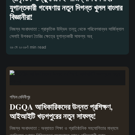
যুগান্তকারী গবেষণায় নতুন দিগন্ত খুলল বাংলার
বিজ্ঞানীরা!
নিজস্ব সংবাদদাতা : প্রাকৃতিক উদ্ভিদ তন্তু থেকে পরিবেশবান্ধব সার্জিক্যাল
সেলাই উপকরণ তৈরির ক্ষেত্রে যুগান্তকারী সাফল্য অর্
২৬ মে ২০২৬
1 min read
পশ্চিম মেদিনীপুর
DGQA আধিকারিকদের উন্নত প্রশিক্ষণ,
আইআইটি খড়গপুরের নতুন সাফল্য!
নিজস্ব সংবাদদাতা : অব্যাহত শিক্ষা ও প্রাতিষ্ঠানিক সহযোগিতার মাধ্যমে