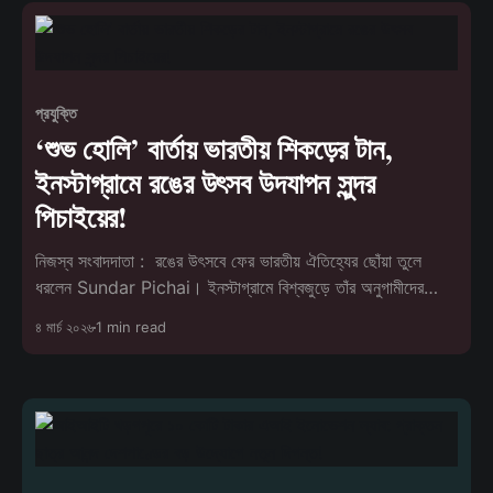
প্রযুক্তি
‘শুভ হোলি’ বার্তায় ভারতীয় শিকড়ের টান,
ইনস্টাগ্রামে রঙের উৎসব উদযাপন সুন্দর
পিচাইয়ের!
নিজস্ব সংবাদদাতা : রঙের উৎসবে ফের ভারতীয় ঐতিহ্যের ছোঁয়া তুলে
ধরলেন Sundar Pichai। ইনস্টাগ্রামে বিশ্বজুড়ে তাঁর অনুগামীদের
উদ্দেশে প্রাণবন্ত
৪ মার্চ ২০২৬
1 min read