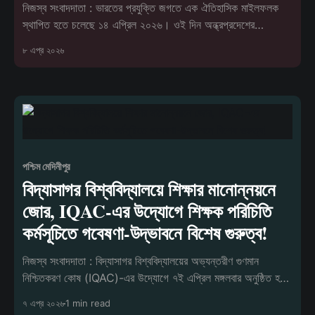
নিজস্ব সংবাদদাতা : ভারতের প্রযুক্তি জগতে এক ঐতিহাসিক মাইলফলক
স্থাপিত হতে চলেছে ১৪ এপ্রিল ২০২৬। ওই দিন অন্ধ্রপ্রদেশের
অমরাবতীতে চালু হতে যাচ্ছে
৮ এপ্র ২০২৬
পশ্চিম মেদিনীপুর
বিদ্যাসাগর বিশ্ববিদ্যালয়ে শিক্ষার মানোন্নয়নে
জোর, IQAC-এর উদ্যোগে শিক্ষক পরিচিতি
কর্মসূচিতে গবেষণা-উদ্ভাবনে বিশেষ গুরুত্ব!
নিজস্ব সংবাদদাতা : বিদ্যাসাগর বিশ্ববিদ্যালয়ের অভ্যন্তরীণ গুণমান
নিশ্চিতকরণ কোষ (IQAC)-এর উদ্যোগে ৭ই এপ্রিল মঙ্গলবার অনুষ্ঠিত হল
‘শি
৭ এপ্র ২০২৬
1 min read