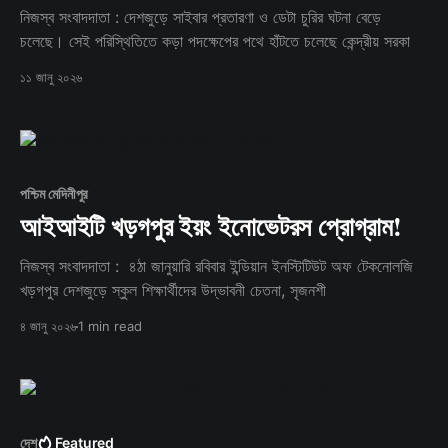
নিজস্ব সংবাদদাতা : দেশজুড়ে সাইবার প্রতারণা ও ডেটা চুরির ঘটনা বেড়ে
চলেছে। সেই পরিস্থিতিতে কড়া পদক্ষেপের পথে হাঁটতে চলেছে কেন্দ্রীয় সরকা
১১ জানু ২০২৬
পশ্চিম মেদিনীপুর
আইআইটি খড়গপুর ইয়ং ইনোভেটরস প্রোগ্রাম!
নিজস্ব সংবাদদাতা : ৪ঠা জানুয়ারি রবিবার ইন্ডিয়ান ইনস্টিটিউট অফ টেকনোলজি
খড়গপুর দেশজুড়ে স্কুল শিক্ষার্থীদের উদ্ভাবনী চেতনা, সৃজনশী
৪ জানু ২০২৬
1 min read
দেশ
Featured