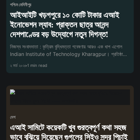
পশ্চিম মেদিনীপুর
আইআইটি খড়গপুরে ১০ কোটি টাকার এআই
ইনোভেশন ল্যাব: প্রাক্তন ছাত্র আনন্দ
দেশপাণ্ডের বড় উদ্যোগে নতুন দিগন্ত!
নিজস্ব সংবাদদাতা : কৃত্রিম বুদ্ধিমত্তা গবেষণায় আরও এক ধাপ এগোল
Indian Institute of Technology Kharagpur। প্রতিষ্ঠানের
কম্পিউটার সায়েন্স অ্যান্ড ইঞ্জি
২ মার্চ ২০২৬
1 min read
দেশ
এআই সামিটে কয়েকটি খুব গুরত্বপূর্ণ কথা সহজ
ভাবে বুঝিয়ে দিয়েছেন গুগলের সিইও সুন্দর পিচাই