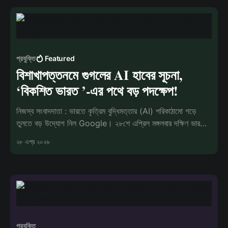
প্রযুক্তি
Featured
বিশাখাপত্তনমে গুগলের AI হাবের সূচনা,
‘বিকশিত ভারত ’-এর পথে বড় পদক্ষেপ!
নিজস্ব সংবাদদাতা : ভারতে কৃত্রিম বুদ্ধিমত্তার (AI) পরিকাঠামো গড়ে
তুলতে বড় উদ্যোগ নিল Google। ২৮শে এপ্রিল মঙ্গলবার দক্ষিণ ভারতের
Visakhapatnam শহরে দে
২৮ এপ্র ২০২৬
প্রযুক্তি