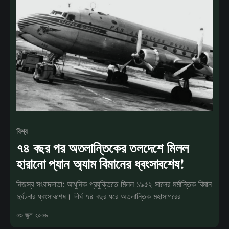
বিশ্ব
৭৪ বছর পর অতলান্তিকের তলদেশে মিলল
হারানো প্যান অ্যাম বিমানের ধ্বংসাবশেষ!
নিজস্ব সংবাদদাতা: আধুনিক প্রযুক্তিতে মিলল ১৯৫২ সালের মর্মান্তিক বিমান
দুর্ঘটনার ধ্বংসাবশেষ। দীর্ঘ ৭৪ বছর ধরে অতলান্তিক মহাসাগরের
২৩ জুল ২০২৬