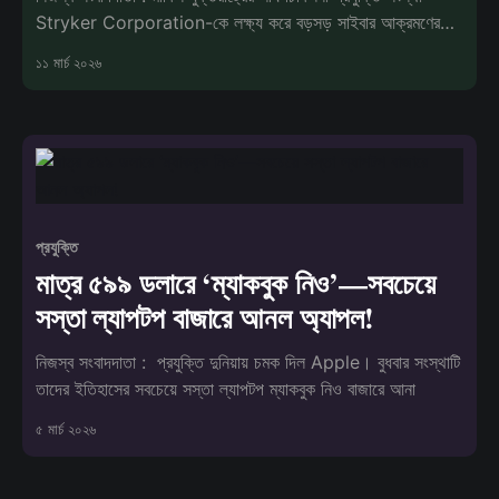
Stryker Corporation-কে লক্ষ্য করে বড়সড় সাইবার আক্রমণের
দাবি সামনে এসে
১১ মার্চ ২০২৬
প্রযুক্তি
মাত্র ৫৯৯ ডলারে ‘ম্যাকবুক নিও’—সবচেয়ে
সস্তা ল্যাপটপ বাজারে আনল অ্যাপল!
নিজস্ব সংবাদদাতা : প্রযুক্তি দুনিয়ায় চমক দিল Apple। বুধবার সংস্থাটি
তাদের ইতিহাসের সবচেয়ে সস্তা ল্যাপটপ ম্যাকবুক নিও বাজারে আনা
৫ মার্চ ২০২৬