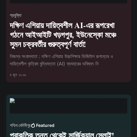
প্রযুক্তি
দক্ষিণ এশিয়ায় দায়িত্বশীল AI-এর রূপরেখা
গঠনে আইআইটি খড়গপুর, ইউনেস্কো মঞ্চে
সুমন চক্রবর্তীর গুরুত্বপূর্ণ বার্তা!
নিজস্ব সংবাদদাতা : দক্ষিণ এশিয়ায় উচ্চশিক্ষার ডিজিটাল রূপান্তর ও
দায়িত্বশীল কৃত্রিম বুদ্ধিমত্তা (AI) ব্যবহারের ভবিষ্যৎ নি
৪ জুন ২০২৬
পশ্চিম মেদিনীপুর
Featured
প্রাকৃতিক তন্তু থেকেই সার্জিক্যাল সেলাই!