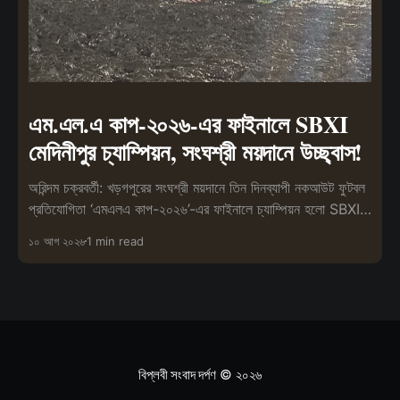
এম.এল.এ কাপ-২০২৬-এর ফাইনালে SBXI
মেদিনীপুর চ্যাম্পিয়ন, সংঘশ্রী ময়দানে উচ্ছ্বাস!
অরিন্দম চক্রবর্তী: খড়গপুরের সংঘশ্রী ময়দানে তিন দিনব্যাপী নকআউট ফুটবল
প্রতিযোগিতা ‘এমএলএ কাপ-২০২৬’-এর ফাইনালে চ্যাম্পিয়ন হলো SBXI
মেদিনীপুর।
১০ আগ ২০২৬
1 min read
বিপ্লবী সংবাদ দর্পণ
© ২০২৬