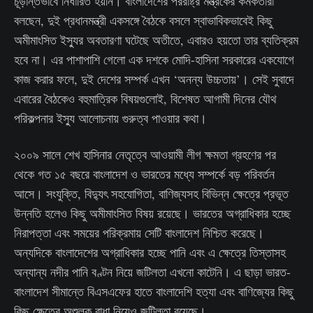
চূড়ান্তভাবে নির্ধারিত হয়নি। বাংলাদেশের পররাষ্ট্র মন্ত্রকের কর্মকর্তারা
বলছেন, দুই প্রধানমন্ত্রী একসঙ্গে বৈঠকে বসলে স্বাভাবিকভাবেই কিছু
অমীমাংসিত ইস্যুর অবতারণা ঘটেছে অতীতে, এবারও হয়তো তার ব্যতিক্রম
হবে না। এর পাশাপাশি গেলো এক দশকে মোদি-হাসিনা সরকারের একযোগে
কাজ করার ফলে, দুই দেশের সম্পর্ক এখন ‘অনন্য উচ্চতায়’। সেই সুবাদে
এবারের বৈঠকেও বহুমাত্রিক বিষয়গুলোই, বিশেষত আগামী দিনের যৌথ
পরিকল্পনার ইস্যু আলোচনায় গুরুত্ব পাওয়ার কথা।
২০০৯ সালে শেখ হাসিনার নেতৃত্বে আওয়ামী লীগ ক্ষমতা গ্রহণের পর
থেকে গত ১৫ বছরে বাংলাদেশ ও ভারতের মধ্যে সম্পর্কে বড় পরিবর্তন
আসে। সংযুক্তি, বিদ্যুৎ সহযোগিতা, বাণিজ্যসহ বিভিন্ন ক্ষেত্রে প্রভূত
উন্নতি হলেও কিছু অমীমাংসিত বিষয় রয়েছে। ভারতের অগ্রাধিকার হচ্ছে
নিরাপত্তা এবং সময়ের পরিক্রমায় সেটি বাংলাদেশ নিশ্চিত করেছে।
অন্যদিকে বাংলাদেশের অগ্রাধিকার হচ্ছে পানি এবং এ ক্ষেত্রে তিস্তাসহ
অন্যান্য নদীর পানি বণ্টন নিয়ে জটিলতা এখনো কাটেনি। এ ছাড়া ভারত-
বাংলাদেশ সীমান্তে বিএসএফের হাতে বাংলাদেশি হত্যা এবং বাণিজ্যের কিছু
কিছু ক্ষেত্রে অশুল্ক বাধা নিয়েও জটিলতা রয়েছে।