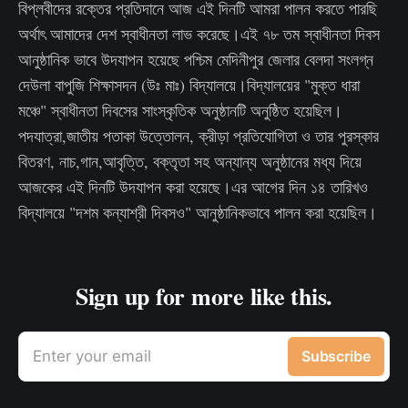
বিপ্লবীদের রক্তের প্রতিদানে আজ এই দিনটি আমরা পালন করতে পারছি
অর্থাৎ আমাদের দেশ স্বাধীনতা লাভ করেছে।এই ৭৮ তম স্বাধীনতা দিবস
আনুষ্ঠানিক ভাবে উদযাপন হয়েছে পশ্চিম মেদিনীপুর জেলার বেলদা সংলগ্ন
দেউলা বাপুজি শিক্ষাসদন (উঃ মাঃ) বিদ্যালয়ে।বিদ্যালয়ের "মুক্ত ধারা
মঞ্চে" স্বাধীনতা দিবসের সাংস্কৃতিক অনুষ্ঠানটি অনুষ্ঠিত হয়েছিল।
পদযাত্রা,জাতীয় পতাকা উত্তোলন, ক্রীড়া প্রতিযোগিতা ও তার পুরস্কার
বিতরণ, নাচ,গান,আবৃত্তি, বক্তৃতা সহ অন্যান্য অনুষ্ঠানের মধ্য দিয়ে
আজকের এই দিনটি উদযাপন করা হয়েছে।এর আগের দিন ১৪ তারিখও
বিদ্যালয়ে "দশম কন্যাশ্রী দিবসও" আনুষ্ঠানিকভাবে পালন করা হয়েছিল।
Sign up for more like this.
Enter your email
Subscribe