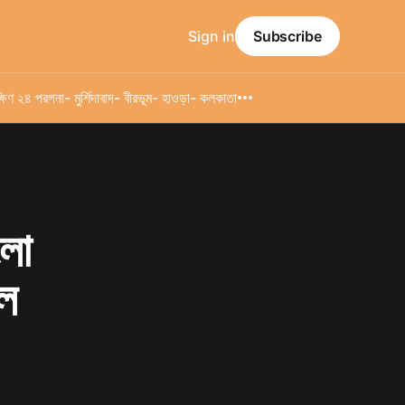
Sign in
Subscribe
্ষিণ ২৪ পরগনা
- মুর্শিদাবাদ
- বীরভূম
- হাওড়া
- কলকাতা
ংলা
াল