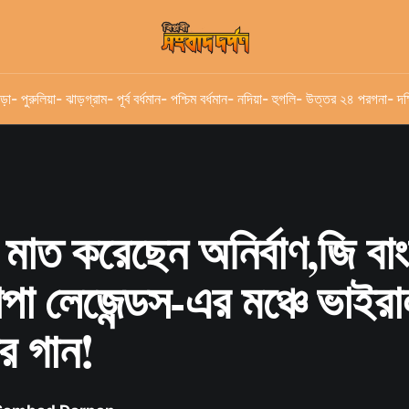
ড়া
- পুরুলিয়া
- ঝাড়গ্রাম
- পূর্ব বর্ধমান
- পশ্চিম বর্ধমান
- নদিয়া
- হুগলি
- উত্তর ২৪ পরগনা
- দক
়ে মাত করেছেন অনির্বাণ,জি বা
াপা লেজেন্ডস-এর মঞ্চে ভাইর
ের গান!