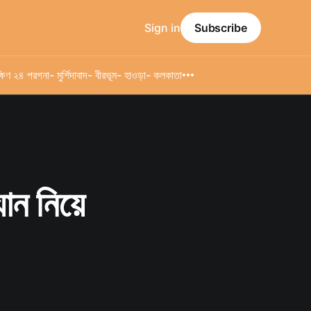
Sign in
Subscribe
্ষিণ ২৪ পরগনা
- মুর্শিদাবাদ
- বীরভূম
- হাওড়া
- কলকাতা
যান নিয়ে