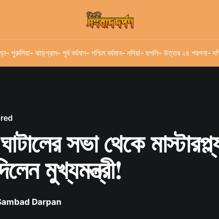
ড়া
- পুরুলিয়া
- ঝাড়গ্রাম
- পূর্ব বর্ধমান
- পশ্চিম বর্ধমান
- নদিয়া
- হুগলি
- উত্তর ২৪ পরগনা
- দক
ured
 ঘাটালের সভা থেকে মাস্টারপ্ল্
লেন মুখ্যমন্ত্রী!
 Sambad Darpan