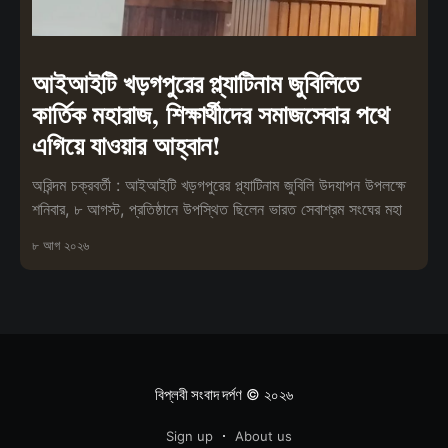
আইআইটি খড়গপুরের প্ল্যাটিনাম জুবিলিতে
কার্তিক মহারাজ, শিক্ষার্থীদের সমাজসেবার পথে
এগিয়ে যাওয়ার আহ্বান!
অরিন্দম চক্রবর্তী : আইআইটি খড়গপুরের প্ল্যাটিনাম জুবিলি উদযাপন উপলক্ষে
শনিবার, ৮ আগস্ট, প্রতিষ্ঠানে উপস্থিত ছিলেন ভারত সেবাশ্রম সংঘের মহা
৮ আগ ২০২৬
বিপ্লবী সংবাদ দর্পণ
© ২০২৬
Sign up
About us