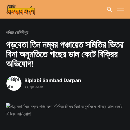
পশ্চিম মেদিনীপুর
গড়বেতা তিন নম্বর পঞ্চায়েত সমিতির ভিতর
বিনা অনুমতিতে গাছের ডাল কেটে বিক্রির
অভিযোগ!
Biplabi Sambad Darpan
২২ জুল ২০২৪