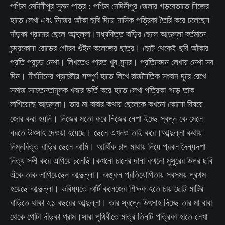
পশ্চিম মেদিনীপুর সুমন পাত্র : পশ্চিম মেদিনীপুর জেলার গড়বেতাতে নিজের
হাতে লেখা এবং নিজের আঁকা ছবি দিয়ে মাসিক পত্রিকা তৈরি করে চলেছেন
দাঁড়কা গ্রামের ছেলে আব্দুল্লা।মধ্যবিত্ত বাড়ির ছেলে আব্দুল্লা বর্তমানে
চন্দ্রকোনা রোডের গৌরব গুঁইন কলেজের ছাত্র। ছোট থেকেই ছবি আঁকার
প্রতি প্রচন্ড নেশা। লিখতেও পারত খুব সুন্দর। প্রতিবেদন লেখায় নেশা সব
দিন। দীর্ঘদিনের প্রচেষ্টায় সম্পূর্ণ হাতে লিখে রাজনৈতিক সংবাদ দূরে রেখে
সমাজ সচেতনতামূলক খবরে ভর্তি করে হাতে লেখা পত্রিকা গড়ে তাক
লাগিয়েছে আব্দুল্লা। তার মা-বাবার কথায় ছেলেকে কখনো কোনো বিষয়ে
জোর করা হয়নি। নিজের মতো করে নিজের নেশা ইচ্ছে স্বপ্ন কে মেলে
ধরতে উৎসাহ দেওয়া হয়েছে। ছেলে এখনও তাই করে।আব্দুল্লা কথায়
নিম্নবিত্ত বাড়ির ছেলে আমি। আর্থিক চাপ মাথায় নিয়ে প্রবল দৈন্যদশা
নিত্য সঙ্গী করে এগিয়ে চলেছি।কখনো চালের দানা কখনো মুসুরের উপর ছবি
এঁকে তাক লাগিয়েছেন আব্দুল্লা। অঙ্কন প্রতিযোগিতায় সবসময় প্রথম
হয়েছে আব্দুল্লা। ভবিষ্যতে আর্ট কলেজের শিক্ষক হতে চায় ছোট্ট মাটির
বাড়িতে থাকা ২১ বছরের আব্দুল্লা। তার স্বপ্নে উৎসাহ দিচ্ছে তার মা বাবা
থেকে গোটা দাঁড়কা গ্রাম।সারা পৃথিবীতে মাত্র তিনটি পত্রিকা হাতে লেখা