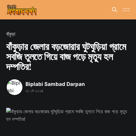
বাঁকুড়া
বাঁকুড়ার জেলার বড়জোরার ঘুটঘুড়িয়া গ্রামে
সবজি তুলতে গিয়ে বাজ পড়ে মৃত্যু হল
দম্পতির!
Biplabi Sambad Darpan
৩১ মে ২০২৪