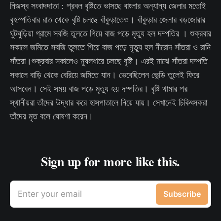
নিজস্ব সংবাদদাতা : প্রবল বৃষ্টিতে ভাসছে বাংলার অন্যান্য জেলার মতোই
বৃহস্পতিবার রাত থেকে বৃষ্টি চলছে বাঁকুড়াতেও। বাঁকুড়ার জেলার বড়জোরার
ঘুটঘুড়িয়া গ্রামে সবজি তুলতে গিয়ে বাজ পড়ে মৃত্যু হল দম্পতির । শুক্রবার
সকালে জমিতে সবজি তুলতে গিয়ে বাজ পড়ে মৃত্যু হল নীরোদ সাঁতরা ও রানি
সাঁতরা।শুক্রবার সকালেও মুষলধারে চলছে বৃষ্টি। এরই মাঝে সাঁতরা দম্পতি
সকালে বাড়ি থেকে বেরিয়ে জমিতে যান। ভেবেছিলেন ভেন্ডি তুলেই ফিরে
আসবেন। সেই সময় বাজ পড়ে মৃত্যু হয় দম্পতির। বৃষ্টি থামার পর
স্থানীয়রা তাঁদের উদ্ধার করে হাসপাতালে নিয়ে যায়। সেখানেই চিকিৎসকরা
তাঁদের মৃত বলে ঘোষণা করেন।
Sign up for more like this.
Enter your email
Subscribe