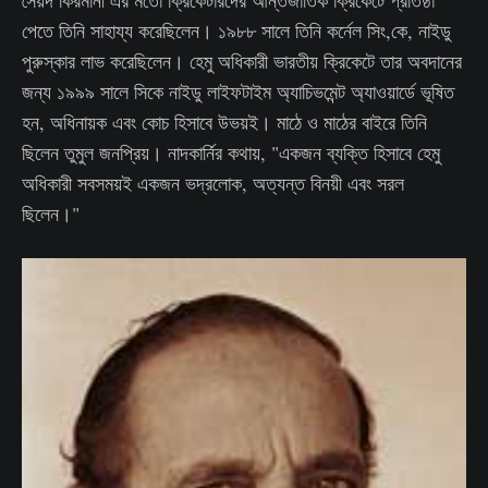
সৈয়দ কিরমানী এর মতো ক্রিকেটারদের আন্তর্জাতিক ক্রিকেটে প্রতিষ্ঠা
পেতে তিনি সাহায্য করেছিলেন। ১৯৮৮ সালে তিনি কর্নেল সিং,কে, নাইডু
পুরুস্কার লাভ করেছিলেন। হেমু অধিকারী ভারতীয় ক্রিকেটে তার অবদানের
জন্য ১৯৯৯ সালে সিকে নাইডু লাইফটাইম অ্যাচিভমেন্ট অ্যাওয়ার্ডে ভূষিত
হন, অধিনায়ক এবং কোচ হিসাবে উভয়ই। মাঠে ও মাঠের বাইরে তিনি
ছিলেন তুমুল জনপ্রিয়। নাদকার্নির কথায়, "একজন ব্যক্তি হিসাবে হেমু
অধিকারী সবসময়ই একজন ভদ্রলোক, অত্যন্ত বিনয়ী এবং সরল
ছিলেন।"