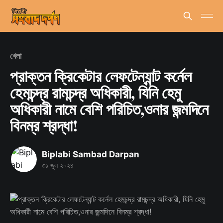
খেলা
প্রাক্তন ক্রিকেটার লেফটেন্যান্ট কর্নেল
হেমচন্দ্র রামচন্দ্র অধিকারী, যিনি হেমু
অধিকারী নামে বেশি পরিচিত,ওনার জন্মদিনে
বিনম্র শ্রদ্ধা!
Biplabi Sambad Darpan
৩১ জুল ২০২৪