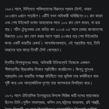
১৯৫২ সালে, দিল্লিতে পাকিস্তানের বিরুদ্ধে প্রথম টেস্টে, ভারত
১৮০রানে ৬রানে পড়েছিল। এটিই যখন অধিকারী অবিচ্ছিন্ন ৮১ রান করেন
এবং শেষ উইকেটে গুলাম আহমেদের সাথে ১০৯ রান যোগ করেন, যা রয়ে
যায়। শচীন টেন্ডুলকার এবং জহির খান ২০০৪-০৫ সালে ঢাকায় বাংলাদেশের
বিরুদ্ধে ১৩৩ রান যোগ করার আগে প্রায় ৫০বছর ধরে শেষ উইকেটের
জন্য একটি ভারতীয় রেকর্ড। আশ্চর্যজনকভাবে, এই প্রচেষ্টার পরে, তিনি
ভারতের হয়ে মাত্র তিনটি টেস্ট খেলেছেন।
দ্বিতীয় বিশ্বযুদ্ধের সময়, অধিকারী ইতিমধ্যেই নিজেকে একজন
শীর্ষস্থানীয় ক্রিকেটার হিসাবে প্রতিষ্ঠিত করেছিলেন। কিন্তু যুদ্ধের
প্রাদুর্ভাব এবং ভারতীয় সশস্ত্র বাহিনীতে তার ভূমিকা তার কর্মজীবনে বাধা
সৃষ্টি করে এবং আন্তর্জাতিক দৃশ্যে তার আগমনকে বিলম্বিত করে।
১৯৭১ সালে ঐতিহাসিক ইংল্যান্ডের বিপক্ষে সিরিজ জয়ী দলের ম্যানেজার
ছিলেন তিনি।সুনীল গাভাস্কার, কপিল দেব,মহিন্দার অমরনাথ, রবি শাস্ত্রী,