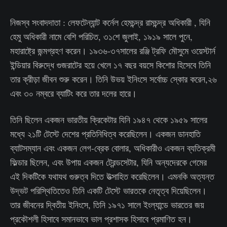
নিজস্ব সংবাদদাতা : লেফটেন্যান্ট কর্নেল হেমচন্দ্র রামচন্দ্র অধিকারী , যিনি
হেমু অধিকারী নামে বেশি পরিচিত, ৩১শে জুলাই, ১৯১৯ সালে পুনে,
মহারাষ্ট্রে জন্মগ্রহণ করেন। ১৯৩৬-৩৭সালের রঞ্জি ট্রফি মৌসুমে ওয়েস্টার্ন
ইন্ডিয়ার বিরুদ্ধে গুজরাটের হয়ে খেলে ১৭ বছর বয়সে কিশোর হিসেবে তিনি
তার ক্রীড়া জীবন শুরু করেন। তিনি উভয় ইনিংসে সর্বোচ্চ স্কোর করেন,২৬
এবং ৩০ নম্বরে ব্যাটিং করে তার দলের হারে।
তিনি ছিলেন একজন ভারতীয় ক্রিকেটার যিনি ১৯৪৭ থেকে ১৯৫৯ সালের
মধ্যে ২১টি টেস্টে দেশের প্রতিনিধিত্ব করেছিলেন। একজন ডানহাতি
ব্যাটসম্যান এবং একজন লেগ-ব্রেক বোলার, অধিকারীও একজন ব্যতিক্রমী
ফিল্ডার ছিলেন, এবং উপায় একজন ট্রেন্ডসেটার, যিনি অন্যদেরকে গেমের
এই দিকটিকে যথাযথ গুরুত্ব দিতে উত্সাহিত করেছিলেন। এমনকি অত্যন্ত
উদ্ভট পরিস্থিতিতেও তিনি একটি টেস্টে ভারতকে নেতৃত্ব দিয়েছিলেন।
তার জীবনের দ্বিতীয় ইনিংসে, তিনি ১৯৭১ সালে ইংল্যান্ডে ভারতের জয়
প্রকৌশলী হিসাবে সমানভাবে ভাল প্রশাসক হিসাবে প্রমাণিত হন।