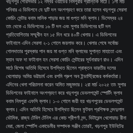
খড়্গপুর পৌরসভার ১২ নম্বর ওয়ার্ডের নিমপুরার প্রান্তিক মাঠে। ১লা মার্চ
শনিবার এ ডিভিশনে যে দুটি দল অংশগ্রহণ করে তারা হলেন খড়্গপুর সেরসা
কোচিং সেন্টার বনাম মানিক পাড়ার জয় মা গুপ্ত মনি ক্লাব। ডিসেম্বর ২৪
তাং থেকে এ ডিভিশনের ১৬ টি দল এবং সুপার ডিভিশনের ছটি দল
প্রতিযোগিতার সম্মুখীন হন ১৫ দিন ধরে ৪০টি খেলায়। এ ডিভিশনের
ফাইনালে এদিন সেরসা ২-১ গোলে জয়লাভ করে। খেলার শেষে সর্বোচ্চ
গোলদাতার পুরস্কার পান জয় মা গুপ্ত মনি ক্লাবের সুশান্ত মাহাতো এবং
ম্যান অফ দা ফাইনাল হন সেরসা কোচিং সেন্টারের সূর্যনারায়ণ রাও। এদিন
মাঠে বিশেষ অতিথি হিসেবে উপস্থিত ছিলেন প্রাক্তন ভারতীয় দলের
খেলোয়াড় অমিয় ভট্টাচার্য এবং রশমি গ্রুপ অব ইন্ডাস্ট্রিজের কর্মকর্তারা।
এদিনের খেলা পরিচালনা করেন অমিত মজুমদার। ২রা মার্চ ২০২৫ তাং সুপার
ডিভিশনের ফাইনালে অংশগ্রহণ করে খড়্গপুর ডেভলপমেন্ট স্পোর্টিং ক্লাব
বনাম নিমপুরা এফসি ক্লাব। ১-০ গোলে জয়ী হয় খড়গপুরের ডেভলপমেন্ট
ক্লাব। এদিন অতিথি হিসেবে উপস্থিত ছিলেন ফুটবল প্রশিক্ষক নন্দদুলাল
ভৌমিক, রাজ্য টেবিল টেনিস এর কোচ শ্রীপর্ণা নন্দ, ভিটারেন্স খেলোয়াড় রীনা
বেরা, জেলা স্পোর্টস একাডেমীর সম্পাদক সঞ্জীব তোরই, খড়গপুর ইউনিটের