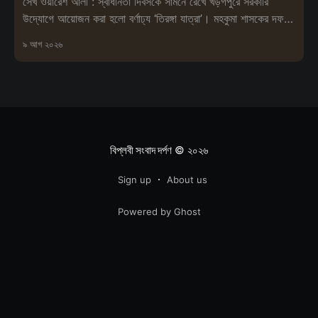
সেখ ওয়ারেশ আলী : স্বাধীনতা দিবসকে সামনে রেখে খড়গপুরে সরকারি
উদ্যোগে আয়োজন করা হলো বর্ণাঢ্য ‘তিরঙ্গা যাত্রা’। মহকুমা শাসকের দফতর
থেকে শুরু হয়ে এই
৯ আগ ২০২৬
বিপ্লবী সংবাদ দর্পণ
© ২০২৬
Sign up
About us
Powered by Ghost