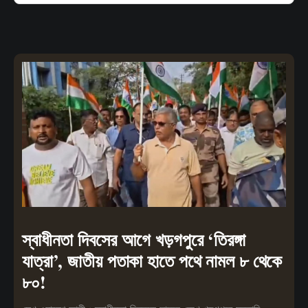
স্বাধীনতা দিবসের আগে খড়গপুরে ‘তিরঙ্গা
যাত্রা’, জাতীয় পতাকা হাতে পথে নামল ৮ থেকে
৮০!