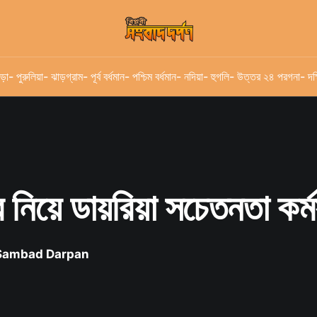
ড়া
- পুরুলিয়া
- ঝাড়গ্রাম
- পূর্ব বর্ধমান
- পশ্চিম বর্ধমান
- নদিয়া
- হুগলি
- উত্তর ২৪ পরগনা
- দক
ের নিয়ে ডায়রিয়া সচেতনতা কর্ম
 Sambad Darpan