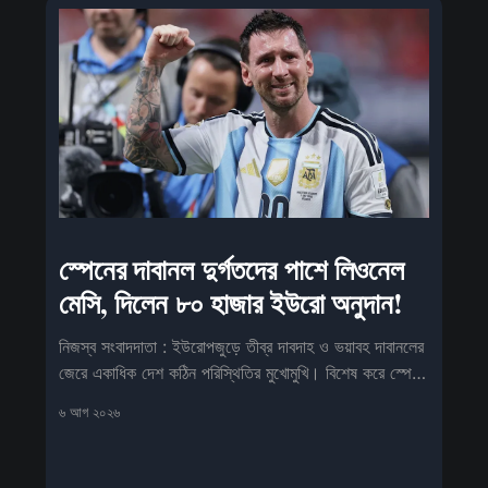
স্পেনের দাবানল দুর্গতদের পাশে লিওনেল
মেসি, দিলেন ৮০ হাজার ইউরো অনুদান!
নিজস্ব সংবাদদাতা : ইউরোপজুড়ে তীব্র দাবদাহ ও ভয়াবহ দাবানলের
জেরে একাধিক দেশ কঠিন পরিস্থিতির মুখোমুখি। বিশেষ করে স্পেনে
আগুনে
৬ আগ ২০২৬