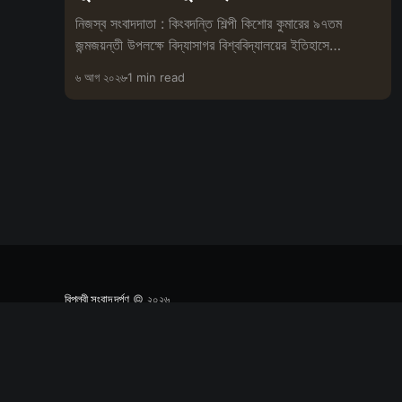
নিজস্ব সংবাদদাতা : কিংবদন্তি শিল্পী কিশোর কুমারের ৯৭তম
জন্মজয়ন্তী উপলক্ষে বিদ্যাসাগর বিশ্ববিদ্যালয়ের ইতিহাসে
প্রথমবারের মতো বিশেষ
৬ আগ ২০২৬
1 min read
বিপ্লবী সংবাদ দর্পণ
© ২০২৬