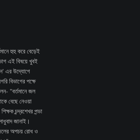
মানে হুহু করে বেড়েই
ভাগ এই বিষয়ে খুবই
শন' এর উদ্যোগে
গরি বিভাগের পক্ষে
লেন- "বর্তমানে জল
োকে বেছে নেওয়া
ক্ষক চন্দ্রশেখর পন্ডা
সাধুবাদ জানাই।
া জলের অপচয় রোধ ও