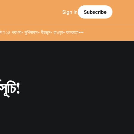
Sign in
Subscribe
্ষিণ ২৪ পরগনা
- মুর্শিদাবাদ
- বীরভূম
- হাওড়া
- কলকাতা
সূচি!