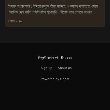
নিজস্ব সংবাদদাতা : ইউরোপজুড়ে তীব্র দাবদাহ ও ভয়াবহ দাবানলের জেরে
একাধিক দেশ কঠিন পরিস্থিতির মুখোমুখি। বিশেষ করে স্পেনে আগুনে
৬ আগ ২০২৬
বিপ্লবী সংবাদ দর্পণ
© ২০২৬
Sign up
About us
Powered by Ghost