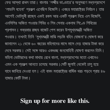
ফের আস্থা রাখল তারা। বাংলার ‘লক্ষ্মীর ভাণ্ডারে’র অনুসরণে মধ্যপ্রদেশে
‘লাডলি বহেনা’ প্রকল্প এনেছিল বিজেপি। এবছর মহারাষ্ট্রের নির্বাচন। তার
আগেই ভোটমুখী রাজ্যে একই রকম আর একটি প্রকল্প নিয়ে এল বিজেপি,
এনসিপির অজিত পওয়ার শিবির ও শিব সেনার একনাথ শিণ্ডে শিবিরের
প্রশাসন। শুক্রবার রাজ্য বাজেট পেশ করেন উপমুখ্যমন্ত্রী অজিত
পওয়ার। তখনই তিনি ‘মুখ্যমন্ত্রী মাঝি লড়কি বহিন যোজনা’র ঘোষণা করে
জানালেন ২১ থেকে ৬০ বছরের মহিলাদের মাসে মাসে দেড় হাজার টাকা করে
দেবে সরকার। সেই সঙ্গে আরও একগুচ্ছ জনমোহিনী ঘোষণা করলেন তিনি।
মহিলা ভোটারদের কথা মাথায় রেখে বাংলা, মধ্যপ্রদেশের মতো এখানেও
এমন এক প্রকল্প আনতে চলেছে সরকার।সেটি জুলাই থেকেই চালু হয়ে
যাবে জানিয়ে দেওয়া হল। এই বাবদ মহারাষ্ট্রের বার্ষিক খরচ পড়বে প্রায় ৪৬
হাজার কোটি টাকা।
Sign up for more like this.