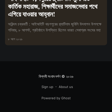
কার্তিক মহারাজ, শিক্ষার্থীদের সমাজসেবার পথে
এগিয়ে যাওয়ার আহ্বান!
অরিন্দম চক্রবর্তী : আইআইটি খড়গপুরের প্ল্যাটিনাম জুবিলি উদযাপন উপলক্ষে
শনিবার, ৮ আগস্ট, প্রতিষ্ঠানে উপস্থিত ছিলেন ভারত সেবাশ্রম সংঘের মহা
৮ আগ ২০২৬
বিপ্লবী সংবাদ দর্পণ
© ২০২৬
Sign up
About us
Powered by Ghost