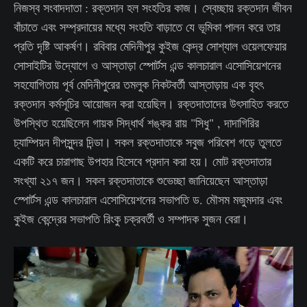
নিজস্ব সংবাদদাতা : রক্তদান হল সংহতির কাজ। স্বেচ্ছায় রক্তদান জীবন
বাঁচাতে এবং সম্প্রদায়ের মধ্যে সংহতি বাড়াতে যে ভূমিকা পালন করে তার
প্রতি দৃষ্টি আকর্ষণ। রবিবার মেদিনীপুর কুইজ কেন্দ্র সোশ্যাল ওয়েলফেয়ার
সোসাইটির উদ্যোগে ও আস্তাড়া স্পোর্টস এন্ড কালচারাল এসোসিয়েশনের
সহযোগিতায় পূর্ব মেদিনীপুরের তমলুক নিকটবর্তী আস্তাড়ায় এক বৃহৎ
রক্তদান কর্মসূচির আয়োজন করা হয়েছিল। রক্তদাতাদের উৎসাহিত করতে
উপস্থিত হয়েছিলেন গায়ক সিদ্ধার্থ শঙ্কর রায় "সিধু" , দাদাগিরির
চ্যাম্পিয়ন দীপসুন্দর দিন্ডা। সকল রক্তদাতাকে সবুজ পরিবেশ গড়ে তুলতে
একটি করে চারাগাছ উপহার হিসেবে প্রদান করা হয়। মোট রক্তদাতার
সংখ্যা ২১৭ জন। সকল রক্তদাতাকে শুভেচ্ছা জানিয়েছেন আস্তাড়া
স্পোর্টস এন্ড কালচারাল এসোসিয়েশনের সভাপতি ড. মৌসম মজুমদার এবং
কুইজ কেন্দ্রের সভাপতি রিংকু চক্রবর্তী ও সম্পাদক সুজন বেরা।