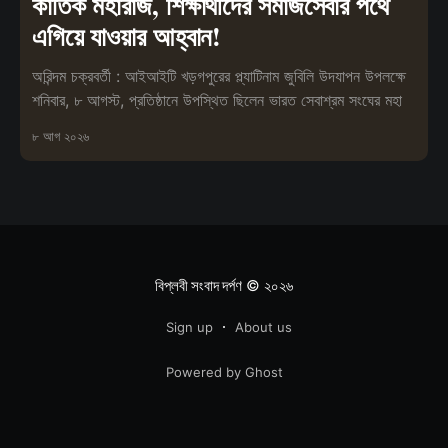
কার্তিক মহারাজ, শিক্ষার্থীদের সমাজসেবার পথে
এগিয়ে যাওয়ার আহ্বান!
অরিন্দম চক্রবর্তী : আইআইটি খড়গপুরের প্ল্যাটিনাম জুবিলি উদযাপন উপলক্ষে
শনিবার, ৮ আগস্ট, প্রতিষ্ঠানে উপস্থিত ছিলেন ভারত সেবাশ্রম সংঘের মহা
৮ আগ ২০২৬
বিপ্লবী সংবাদ দর্পণ
© ২০২৬
Sign up
About us
Powered by Ghost