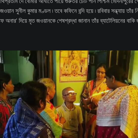
থপ্রতীম দে বোমার আঘাতে পায়ে গুরুতর চোট পান ৷পশ্চিম মেদিনীপুরের 
ন সুনীল কুমার মণ্ডল ৷ তবে কফিনে বন্দি হয়ে ৷ রবিবার সন্ধ্যায় তাঁর 
অফ অনার' দিয়ে মৃত জওয়ানকে শেষশ্রদ্ধা জানান তাঁর ব্যাটেলিয়নের বাকি 