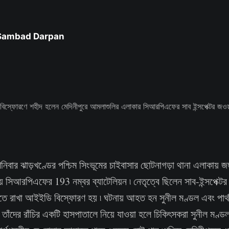
 Sambad Darpan
নিবার ঝাড়খণ্ডের পশ্চিম সিংভূমের চাইবাসার ছোটনাগড়া থানা এলাকায় জঙ
ায় সিআরপিএফের 193 নম্বর ব্যাটেলিয়ন ৷ নেতৃত্বে ছিলেন সাব-ইন্সপেক্টর
েতে রাখা আইইডি বিস্ফোরণ হয় ৷ ঘটনায় আহত হন সুনীল মণ্ডল এবং পার্থ
াঁদের রাঁচির একটি হাসপাতালে নিয়ে যাওয়া হলে চিকিৎসকরা সুনীল মণ্