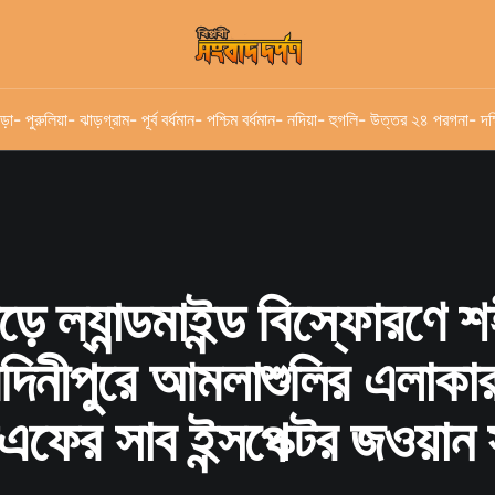
ড়া
- পুরুলিয়া
- ঝাড়গ্রাম
- পূর্ব বর্ধমান
- পশ্চিম বর্ধমান
- নদিয়া
- হুগলি
- উত্তর ২৪ পরগনা
- দক
়ে ল্যান্ডমাইন্ড বিস্ফোরণে শ
দিনীপুরে আমলাশুলির এলাকা
ফের সাব ইন্সপেক্টর জওয়ান 