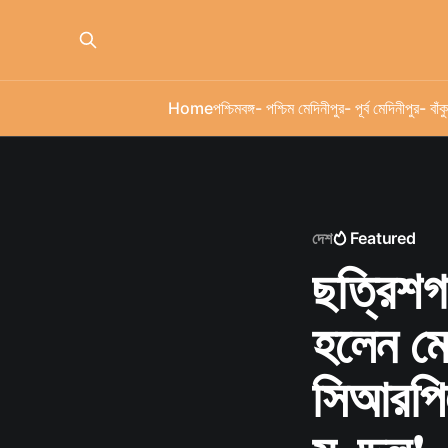
Home
পশ্চিমবঙ্গ
- পশ্চিম মেদিনীপুর
- পূর্ব মেদিনীপুর
- বাঁকু
দেশ
Featured
ছত্রিশগড
হলেন মে
সিআরপিএ