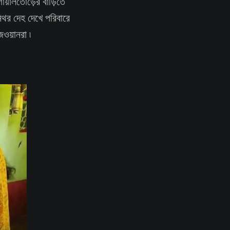
গোয়ালতোড়ের বাড়িতে
নিথর দেহ দেখে পরিবারে
জওয়ানরা ৷