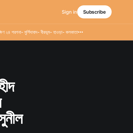
Sign in
Subscribe
্ষিণ ২৪ পরগনা
- মুর্শিদাবাদ
- বীরভূম
- হাওড়া
- কলকাতা
হীদ
র
সুনীল