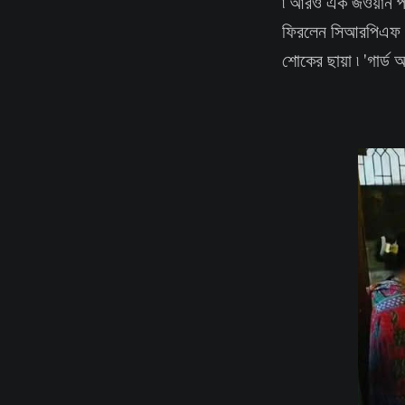
৷ আরও এক জওয়ান পার্
ফিরলেন সিআরপিএফ জওয়া
শোকের ছায়া ৷ 'গার্ড 