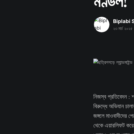
মণ্ডল!
Biplabi
২৩ মার্চ ২০২৫
নিজস্ব প্রতিবেদন : শ
বিরুদ্ধে অভিযান চাল
জঙ্গলে মাওবাদীদের প
থেকে এয়ারলিফট করে ত