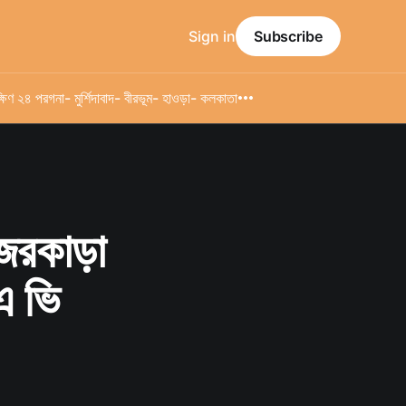
Sign in
Subscribe
্ষিণ ২৪ পরগনা
- মুর্শিদাবাদ
- বীরভূম
- হাওড়া
- কলকাতা
নজরকাড়া
এ ভি