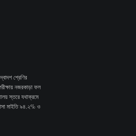
্বাদশ শ্রেণির
পরীক্ষায় নজরকাড়া ফল
যালয় স্তরে যথাক্রমে
িয়াসা মাইতি ৯৪.২% ও