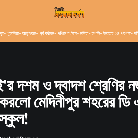
ড়া
- পুরুলিয়া
- ঝাড়গ্রাম
- পূর্ব বর্ধমান
- পশ্চিম বর্ধমান
- নদিয়া
- হুগলি
- উত্তর ২৪ পরগনা
- দক
'র দশম ও দ্বাদশ শ্রেণির 
রলো মেদিনীপুর শহরের ডি 
স্কুল!