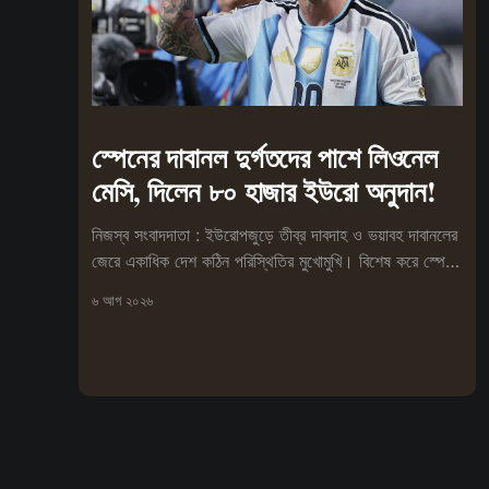
স্পেনের দাবানল দুর্গতদের পাশে লিওনেল
মেসি, দিলেন ৮০ হাজার ইউরো অনুদান!
নিজস্ব সংবাদদাতা : ইউরোপজুড়ে তীব্র দাবদাহ ও ভয়াবহ দাবানলের
জেরে একাধিক দেশ কঠিন পরিস্থিতির মুখোমুখি। বিশেষ করে স্পেনে
আগুনে
৬ আগ ২০২৬