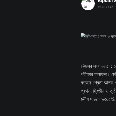
Biplabi
১৩ মে ২০২৫
নিজস্ব সংবাদদাতা : 
পরীক্ষার ফলাফল। মে
করেছে শ্রেষ্ঠা আদক 
প্রথম, দ্বিতীয় ও তৃ
মনীষ মণ্ডল ৯৩.২% ন