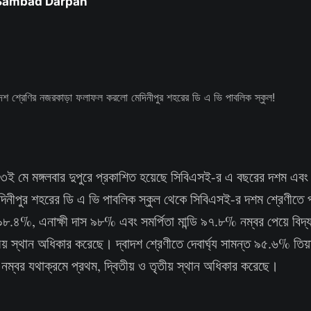
 Sambad Darpan
১৩ই মে মঙ্গলবার দুপুরে প্রকাশিত হয়েছে সিবি‌এসই-র এ বছরের দশম এবং দ
দিনীপুর শহরের ডি এ ভি পাবলিক স্কুল থেকে সিবিএসই-র দশম শ্রেণীতে 
৯৮.৪%, এনাক্ষী দাস ৯৮% এবং সমর্পিতা মান্ডি ৯৭.৮% নম্বর পেয়ে বিদ্
তীয় স্থান অধিকার করেছে। দ্বাদশ শ্রেণীতে দেবার্ঘ্য সামন্ত ৯৫.৬% ত
ম্বর যথাক্রমে প্রথম, দ্বিতীয় ও তৃতীয় স্থান অধিকার করেছে।