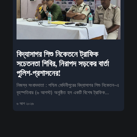
বিদ্যাসাগর শিশু নিকেতনে ট্রাফিক
সচেতনতা শিবির, নিরাপদ সড়কের বার্তা
পুলিশ-প্রশাসনের!
নিজস্ব সংবাদদাতা : পশ্চিম মেদিনীপুরের বিদ্যাসাগর শিশু নিকেতন-এ
বৃহস্পতিবার (৬ আগস্ট) অনুষ্ঠিত হল একটি বিশেষ ট্রাফিক
সচেতনতা কর্মসূ
৬ আগ ২০২৬