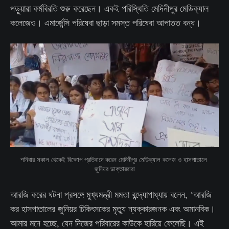
পড়ুয়ারা কর্মবিরতি শুরু করেছেন। একই পরিস্থিতি মেদিনীপুর মেডিক্যাল
কলেজেও। এমার্জেন্সি পরিষেবা ছাড়া সমস্ত পরিষেবা আপাতত বন্ধ।
শনিবার সকাল থেকেই বিক্ষোপ প্রতিবাদে করেন মেদিনীপুর মেডিক্যাল কলেজ ও হাসপাতালে 
জুনিয়র ডাক্তাররারা
আরজি করের ঘটনা প্রসঙ্গে মুখ্যমন্ত্রী মমতা বন্দ্যোপাধ্যায় বলেন, ‘আরজি
কর হাসপাতালের জুনিয়র চিকিৎসকের মৃত্যু ন্যক্কারজনক এবং অমানবিক।
আমার মনে হচ্ছে, যেন নিজের পরিবারের কাউকে হারিয়ে ফেলেছি। এই