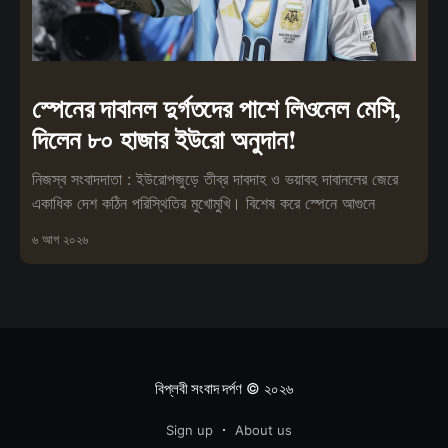
স্পেনের দাবানল দুর্গতদের পাশে লিওনেল মেসি,
দিলেন ৮০ হাজার ইউরো অনুদান!
নিজস্ব সংবাদদাতা : ইউরোপজুড়ে তীব্র দাবদাহ ও ভয়াবহ দাবানলের জেরে
একাধিক দেশ কঠিন পরিস্থিতির মুখোমুখি। বিশেষ করে স্পেনে আগুনে
৬ আগ ২০২৬
বিপ্লবী সংবাদ দর্পণ
© ২০২৬
Sign up
About us