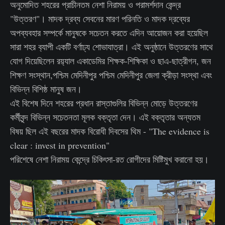
অনুমোদিত শহরের প্রাচীনতম নেশা নিরাময় ও পরামর্শদান কেন্দ্র
"উত্তরণ"। মাদক দ্রব্য সেবনের মারণ পরিনতি ও মাদক দ্রব্যের
অপব্যবহার সম্পর্কে মানুষকে সচেতন করতে এদিন আয়োজন করা হয়েছিল
সারা শহর ব‍্যাপী একটি বর্ণাঢ্য শোভাযাত্রা। এই অনুষ্ঠানে উত্তরণের সাথে
যোগ দিয়েছিলেন রয়‍্যাল একাডেমির শিক্ষক-শিক্ষিকা ও ছাএ-ছাত্রীগন, জন
শিক্ষণ সংস্থান,পশ্চিম মেদিনীপুর পশ্চিম মেদিনীপুর জেলা ক্রীড়া সংস্থা এবং
বিভিন্ন বিশিষ্ঠ মানুষ জন।
এই বিশেষ দিনে শহরের প্রধান রাস্তাগুলির বিভিন্ন মোড়ে উত্তরণের
কর্মীবৃন্দ বিভিন্ন সচেতনতা মূলক বক্তৃতা দেন। এই বক্তৃতার অন্যতম
বিষয় ছিল এই বছরের মাদক বিরোধী দিবসের থিম - "The evidence is
clear : invest in prevention"
পরিশেষে নেশা নিরাময় কেন্দ্রে চিকিৎসা-রত রোগীদের মিষ্টিমুখ করানো হয়।