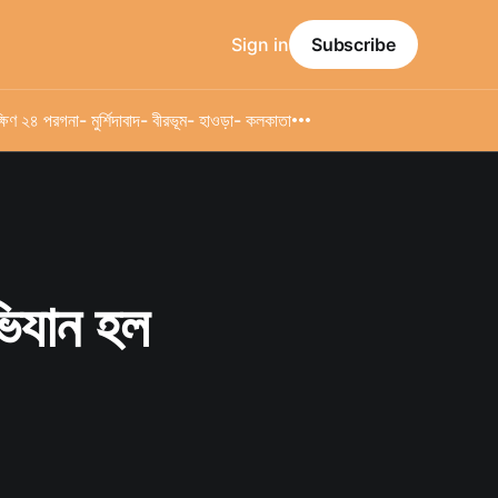
Sign in
Subscribe
্ষিণ ২৪ পরগনা
- মুর্শিদাবাদ
- বীরভূম
- হাওড়া
- কলকাতা
ভিযান হল