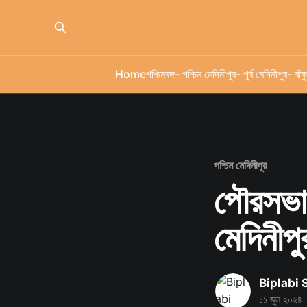
Home
পশ্চিমবঙ্গ
- পশ্চিম মেদিনীপুর
- পূর্ব মেদিনীপুর
- বাঁকু
পশ্চিম মেদিনীপুর
পৌরসভার
মেদিনীপ
Biplabi
১১ জুল ২০২৪