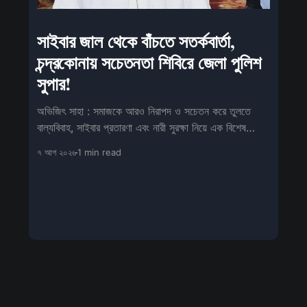
সাইবার জাল থেকে বাঁচতে সতর্কবার্তা,
চন্দ্রকোনায় সচেতনতা শিবিরে জেলা পুলিশ
সুপার!
অভিজিৎ সাহা : সমাজকে আরও নিরাপদ ও সচেতন করে তুলতে
বাল্যবিবাহ, সাইবার প্রতারণা এবং নারী সুরক্ষা নিয়ে এক বিশেষ
সচেতনতামূলক শিবিরের আয়োজন
৭ আগ ২০২৬
1 min read