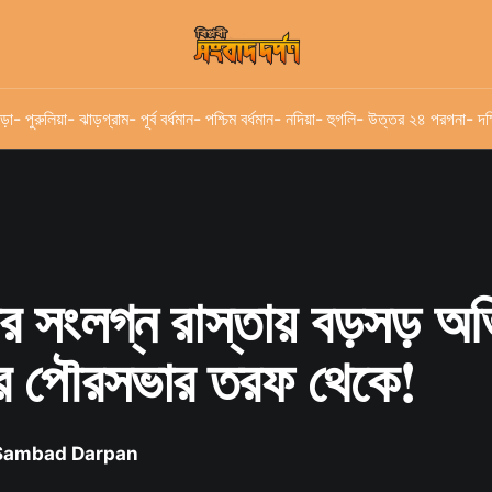
ড়া
- পুরুলিয়া
- ঝাড়গ্রাম
- পূর্ব বর্ধমান
- পশ্চিম বর্ধমান
- নদিয়া
- হুগলি
- উত্তর ২৪ পরগনা
- দক
 সংলগ্ন রাস্তায় বড়সড় অ
ুর পৌরসভার তরফ থেকে!
 Sambad Darpan