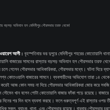
খ ওয়ারেশ আলী :
বৃহস্পতিবার ভর দুপুরে মেদিনীপুর শহরের কোতোয়ালি থা
োয়ালি বাজারের সামনের রাস্তার বড়সড় অভিযান হল পৌরসভার তরফ থেকে
য়ে চলে গেলেন পৌরসভার আধিকারিকরা, পৌরসভার মধ্যে। ঘটনা ঘিরে ব্যাপক
লগ্ন কোতওয়ালি বাজারের সামনে। ব্যবসায়ীদের অভিযোগ তারা ১৪ থেক
াৎ করেই আজ কোন সময় না দিয়ে পৌরসভার আধিকারিকরা জোর করে সবজি ঝ
ন সৌমেন খান বলেন গোটা কোতোয়ালি বাজার ফাঁকা পড়ে রয়েছে। বাজারে 
 দিনের পর দিন বসে ব্যবসা করছে। ফলে গুরুত্বপূর্ণ এই রাস্তার ওপর তীব্
াধিক স্কুল, ব্যাংক, থানা, এবং পৌরসভার রয়েছে। বারবার পৌরসভার চর