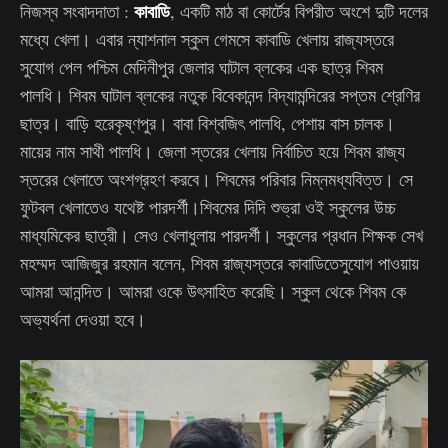
কাবাডি
নিজস্ব সংবাদদাতা :
, একটি মাঠ বা কোর্টের বিপরীত অংশে দুটি দলের
মধ্যে খেলা। এবার ন্যাশনাল স্কুল গেমসে কাবাডি খেলায় রাজ্যস্তরে
সুযোগ পেল পশ্চিম মেদিনীপুর জেলার ঘাটাল ব্লকের এক ছাত্র শিবম
পালধি। শিবম ঘাটাল ব্লকের নতুক বিবেকানন্দ বিদ্যামন্দিরের সপ্তম শ্রেণির
ছাত্র। বাড়ি হরেকৃষ্ণপুর। বাবা বিশ্বজিৎ পালধি, পেশায় বাস চালক।
মায়ের নাম সাথী পালধি। জেলা স্তরের খেলায় নির্বাচিত হয়ে শিবম রাজ্য
স্তরের খেলাতে অংশগ্রহণ করবে। শিবমের পরিবার নিম্নমধ্যবিত্ত। সে
ফুটবল খেলাতেও যথেষ্ট পারদর্শী।শিবমের দিদি শুভ্রা ওই স্কুলের উচ্চ
মাধ্যমিকের ছাত্রী। সেও খেলাধুলায় পারদর্শী। স্কুলের প্রধান শিক্ষক সেখ
মহম্মদ আজিজুর রহমান বলেন, শিবম রাজ্যস্তরে কাবাডিতেসুযোগ পাওয়ায়
আমরা আনন্দিত। আমরা ওকে উৎসাহিত করেছি। স্কুল থেকে শিবম কে
অভ্যর্থনা দেওয়া হবে।