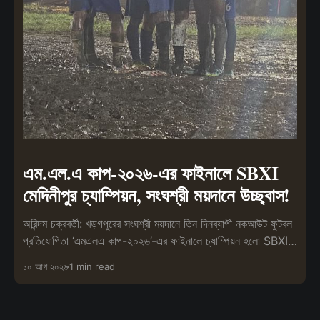
এম.এল.এ কাপ-২০২৬-এর ফাইনালে SBXI
মেদিনীপুর চ্যাম্পিয়ন, সংঘশ্রী ময়দানে উচ্ছ্বাস!
অরিন্দম চক্রবর্তী: খড়গপুরের সংঘশ্রী ময়দানে তিন দিনব্যাপী নকআউট ফুটবল
প্রতিযোগিতা ‘এমএলএ কাপ-২০২৬’-এর ফাইনালে চ্যাম্পিয়ন হলো SBXI
মেদিনীপুর।
১০ আগ ২০২৬
1 min read