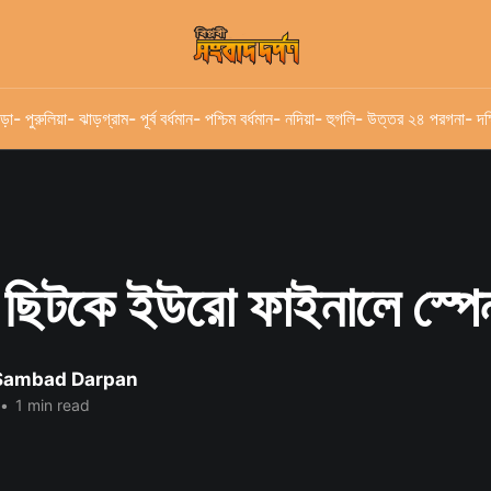
ড়া
- পুরুলিয়া
- ঝাড়গ্রাম
- পূর্ব বর্ধমান
- পশ্চিম বর্ধমান
- নদিয়া
- হুগলি
- উত্তর ২৪ পরগনা
- দক
কে ছিটকে ইউরো ফাইনালে স্পে
 Sambad Darpan
•
1 min read