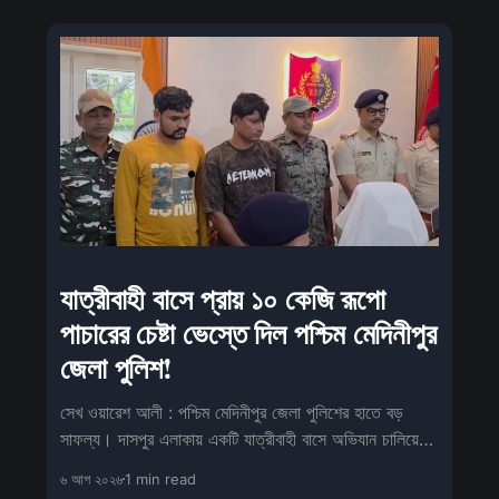
যাত্রীবাহী বাসে প্রায় ১০ কেজি রূপো
পাচারের চেষ্টা ভেস্তে দিল পশ্চিম মেদিনীপুর
জেলা পুলিশ!
সেখ ওয়ারেশ আলী : পশ্চিম মেদিনীপুর জেলা পুলিশের হাতে বড়
সাফল্য। দাসপুর এলাকায় একটি যাত্রীবাহী বাসে অভিযান চালিয়ে
বিপুল পরি
৬ আগ ২০২৬
1 min read