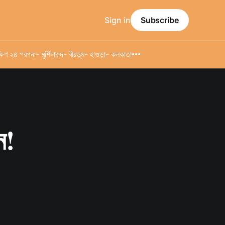
Sign in
Subscribe
্ষিণ ২৪ পরগনা
- মুর্শিদাবাদ
- বীরভূম
- হাওড়া
- কলকাতা
ন!