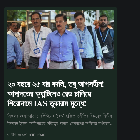
২০ বছরে ২৫ বার বদলি, তবু আপসহীন!
আদালতের ক্যান্টিনেও রেড চালিয়ে
শিরোনামে IAS তুকারাম মুন্ধে!
নিজস্ব সংবাদদাতা : বলিউডের ‘রেড’ ছবিতে দুর্নীতির বিরুদ্ধে নির্ভীক
ইনকাম ট্যাক্স অফিসারের চরিত্রে অজয় দেবগণের অভিনয় দর্শকদের
মনে
৬ আগ ২০২৬
1 min read