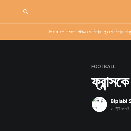
Home
পশ্চিমবঙ্গ
- পশ্চিম মেদিনীপুর
- পূর্ব মেদিনীপুর
- বাঁকু
FOOTBALL
ফ্রান্স
Biplabi
১০ জুল ২০২৪