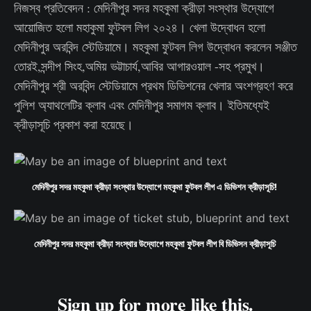
নিজস্ব প্রতিবেদন : মেদিনীপুর সদর মহকুমা ক্রীড়া সংস্থার উদ্যোগে
আয়োজিত হলো মহাকুমা ফুটবল লিগ ২০২৪। খেলা উদ্বোধন হলো
মেদিনীপুর অরবিন্দ স্টেডিয়ামে। মহকুমা ফুটবল লিগ উদ্বোধন করলেন সঞ্জীত
তোরই,সন্দীপ সিংহ,অমিয় ভট্টাচার্য,আবির আগারওয়াল -সহ প্রমুখ।
মেদিনীপুর শ্রী অরবিন্দ স্টেডিয়ামে প্রথম ডিভিশনের খেলার অংশগ্রহণ করে
পুলিশ অ্যাথলেটির ক্লাব এবং মেদিনীপুর সমাগম ক্লাব। ইতিমধ্যেই
ক্রীড়াসূচি প্রকাশ করা হয়েছে।
মেদিনীপুর সদর মহকুমা ক্রীড়া সংস্থার উদ্যোগে মহকুমা ফুটবল লীগ এ ডিভিশন ক্রীড়াসূচি! 
মেদিনীপুর সদর মহকুমা ক্রীড়া সংস্থার উদ্যোগে মহকুমা ফুটবল লীগ বি ডিভিসন ক্রীড়াসূচি 
Sign up for more like this.