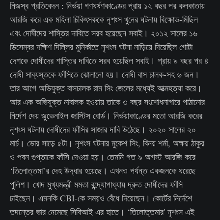
নিজস্ব প্রতিবেদন : নির্ভয়া গণধর্ষণকাণ্ডের প্রায় ১২ বছর পর কলকাতায়
আরজি করে এক মহিলা চিকিৎসককে নৃশংস খুনের ঘটনায় বিক্ষোভ-মিছিল
এবং দোষীদের শাস্তির দাবিতে সরব হয়েছেন সবাই। ২০১২ সালের ১৬
ডিসেম্বর দক্ষিণ দিল্লির মুনির্কাতে নৃশংস ঘটনা নাড়িয়ে দিয়েছিল গোটা
দেশকে দোষীদের শাস্তির দাবিতে সরব হয়েছিল সবাই। প্রায় ৯ বছর পর ৪
দোষী সাব্যস্তকে ফাঁসিতে ঝোলানো হয়। দোষী বাস চালক-সহ ৬ জন।
তার আগে অভিযুক্ত বাসচালক রাম সিং জেলের মধ্যেই আত্মহত্যা করে।
আর এক অভিযুক্ত নাবালক হওয়ায় তাকে ৩ বছর সংশোধনাগারে পাঠানোর
নির্দেশ দেয় জুভেনাইল জাস্টিস বোর্ড। নির্ভয়াকাণ্ডের মতো আরজি করের
নৃশংস ঘটনায় দোষীদের ফাঁসির সাজার দাবি উঠেছে। ২০২০ সালের ২০
মার্চ। ভোর সাড়ে ৫টা। নৃশংস ঘটনার মুকেশ সিং, বিনয় শর্মা, অক্ষয় ঠাকুর
ও পবন গুপ্তাকে ফাঁসি দেওয়া হয়। তেমনি গত ৯ অগস্ট আরজি করে
‘তিলোত্তমা’র দেহ উদ্ধার হয়েছে। এখনও পর্যন্ত একজনকে ধরেছে
পুলিশ। খোদ মুখ্যমন্ত্রী মমতা বন্দ্যোপাধ্যায় দ্রুত দোষীদের ফাঁসি
চাইছেন। এমনকি CBI-কে সময়ও বেঁধে দিয়েছেন। কোর্টের নির্দেশে
তদন্তের ভার নেমেছে সিবিআই এর হাতে। ‘তিলোত্তমার' নৃশংস এই