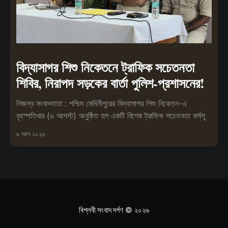
বিদ্যাসাগর শিশু নিকেতনে ট্রাফিক সচেতনতা
শিবির, নিরাপদ সড়কের বার্তা পুলিশ-প্রশাসনের!
নিজস্ব সংবাদদাতা : পশ্চিম মেদিনীপুরের বিদ্যাসাগর শিশু নিকেতন-এ
বৃহস্পতিবার (৬ আগস্ট) অনুষ্ঠিত হল একটি বিশেষ ট্রাফিক সচেতনতা কর্মসূ
৬ আগ ২০২৬
বিপ্লবী সংবাদ দর্পণ
© ২০২৬