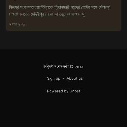
নিজস্ব সংবাদদাতা:নয়াদিল্লিতে প্রধানমন্ত্রী নরেন্দ্র মোদির সঙ্গে সৌজন্য
সাক্ষাৎ করলেন মেদিনীপুর লোকসভা কেন্দ্রের সাংসদ জু
৭ আগ ২০২৬
বিপ্লবী সংবাদ দর্পণ
© ২০২৬
Sign up
About us
Powered by Ghost