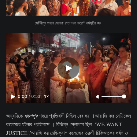
মেদিনীপুর শহরে মেয়েরা রাত দখল করো" কর্মসূচির শুরু 
0:00
/
0:53
1×
অন্যদিকে
খড়গপুর
শহরে
প্রতিবাদী মিছিল বের হয় ।আর জি কর মেডিকেল
কলেজের ঘটনার প্রতিবাদে । বিভিন্ন স্লোগান ছিল -'WE WANT
JUSTICE','আরজি কর মেডিক্যাল কলেজের তরুণী চিকিৎসকের ধর্ষণ ও