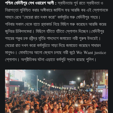
পশ্চিম মেদিনীপুর সেখ ওয়ারেশ আলী :
স্বাধীনতার পুর্ব রাতে স্বাধীনতা ও
নিরাপত্তা সুনিশ্চিত করার অঙ্গীকারে জাস্টিস ফর আরজি কর এই স্লোগানকে
সামনে রেখে "মেয়েরা রাত দখল করো" কর্মসূচির শুরু মেদিনীপুর শহরে।
শনিবার সকাল থেকে হাতে প্ল্যাকার্ড নিয়ে মিছিল শুরু করেছেন আরজি করের
জুনিয়র চিকিৎসকেরা। মিছিলে হাঁটতে হাঁটতে স্লোগান দিচ্ছেন।মেদিনীপুর
শহরের পঞ্চুর চক রবীন্দ্র মূর্তির পাদদেশে জমায়েত নারী পুরুষ উভয়েই।
মেয়েরা রাত দখল করো কর্মসূচিতে সাড়া দিয়ে জমায়েত করেছেন সাধারন
মানুষও। মোবাইলের আলো জ্বেলে চলছে নারী কন্ঠে We Want justice
শ্লোগান। অপ্রীতিকর ঘটনা এড়াতে কর্মসুচি স্থলে রয়েছে পুলিশ।