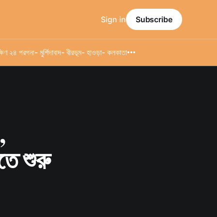
Sign in
Subscribe
্ষিণ ২৪ পরগনা
- মুর্শিদাবাদ
- বীরভূম
- হাওড়া
- কলকাতা
,
তে শুরু