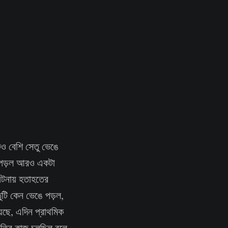
েও বেশি সেতু ভেঙে
ে পড়ল আরও একটা
 ঘটনায় হতাহতের
ুটি কেন ভেঙে পড়ল,
য়েছে, এদিন প্রাথমিক
ামতির কাজ চলছিল বলে