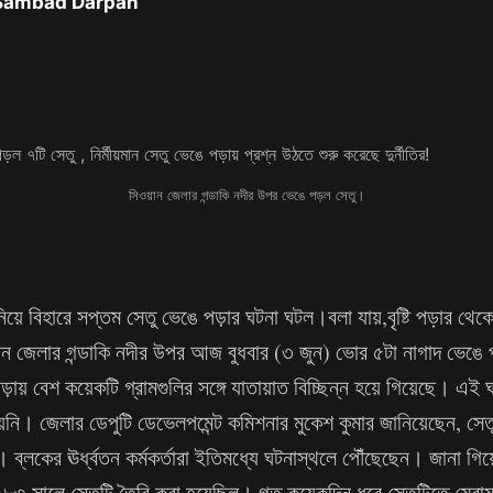
 Sambad Darpan
সিওয়ান জেলার গন্ডাকি নদীর উপর ভেঙে পড়ল সেতু।
িয়ে বিহারে সপ্তম সেতু ভেঙে পড়ার ঘটনা ঘটল।বলা যায়,বৃষ্টি পড়ার থেক
়ান জেলার গন্ডাকি নদীর উপর আজ বুধবার (৩ জুন) ভোর ৫টা নাগাদ ভেঙ
ড়ায় বেশ কয়েকটি গ্রামগুলির সঙ্গে যাতায়াত বিচ্ছিন্ন হয়ে গিয়েছে। এই
়নি। জেলার ডেপুটি ডেভেলপমেন্ট কমিশনার মুকেশ কুমার জানিয়েছেন, সেত
। ব্লকের ঊর্ধ্বতন কর্মকর্তারা ইতিমধ্যে ঘটনাস্থলে পৌঁছেছেন। জানা গি
২-৮৩ সালে সেতুটি তৈরি করা হয়েছিল। গত কয়েকদিন ধরে সেতুটিতে মের