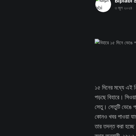
Biplabi
৩ জুল ২০২৪
১৫ দিনের মধ্যে এই ন
পড়ছে বিহারে। সিওয
সেতু। সেতুটি ভেঙে প
কোনও খবর পাওয়া যায
তার তদন্ত করা হচ্ছে
তথ্য অনুযায়ী, ১৯৮