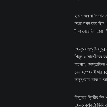
হারুন অর রশিদ জানা
আত্মগোপন করে ছিল। 
টাকা পেয়েছিল তারা।'
তদন্ত সংশ্লিষ্ট সূত্
শিমুল ও তানভীরের বক্
ফয়সাল, মোস্তাফিজ ও 
নেয় বলেও স্বীকার কর
অসুস্থতার কারণে জোর
রিমান্ডের দ্বিতীয় 
তদন্ত কর্মকর্তা ডিব