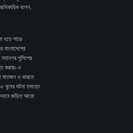
ক আধিকারিক বলেন,
ো হতে পারে৷
বর বাংলাদেশের
কা মহানগর পুলিশের
্ত করছে৷ এ
েশে সাতজন ও ভারতে
 এ খুনের ঘটনা তদন্তে
ক্ষভাবে জড়িত আরো