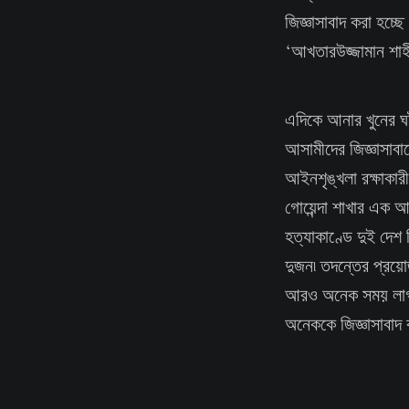
জিজ্ঞাসাবাদ করা হচ্
‘আখতারউজ্জামান শাহ
এদিকে আনার খুনের ঘট
আসামীদের জিজ্ঞাসাবা
আইনশৃঙ্খলা রক্ষাকারী
গোয়েন্দা শাখার এক 
হত্যাকাণ্ডে দুই দেশ
দুজন৷ তদন্তের প্রয়ো
আরও অনেক সময় লাগতে
অনেককে জিজ্ঞাসাবাদ 