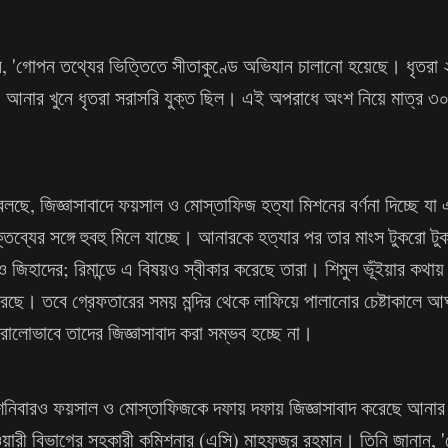
ন, 'গোপন তথ্যের ভিত্তিতে সীতাকুণ্ডে অভিযান চালানো হয়েছে। ধৃতরা 
আনার খুনে ধৃতরা সরাসরি যুক্ত ছিল। এই অপরাধে অংশ নিয়ে মাত্র ৩০ 
র বলছে, জিজ্ঞাসাবাদে ফয়সাল ও মোস্তাফিজ হত্যা মিশনের বর্ণনা দিচ্ছে 
তব্যের সঙ্গে হুবহু মিলে যাচ্ছে। আনারকে হত্যার পর তার মাংস টুকরো টু
জিহাদের; রিমান্ডে এ বিষয়ও স্বীকার করেছে তারা। শিমুল ভূঁইয়ার কথায়
েছে। তবে গ্রেফতারের সময় মন্দির থেকে লাফিয়ে পালানোর চেষ্টাকালে আ
ালোভাবে তাদের জিজ্ঞাসাবাদ করা সম্ভব হচ্ছে না।
দিন শনিবারও ফয়সাল ও মোস্তাফিজকে দফায় দফায় জিজ্ঞাসাবাদ করেছে আনা
ি ওয়ারী বিভাগের সহকারী কমিশনার (এসি) মাহফুজুর রহমান। তিনি জানান, 