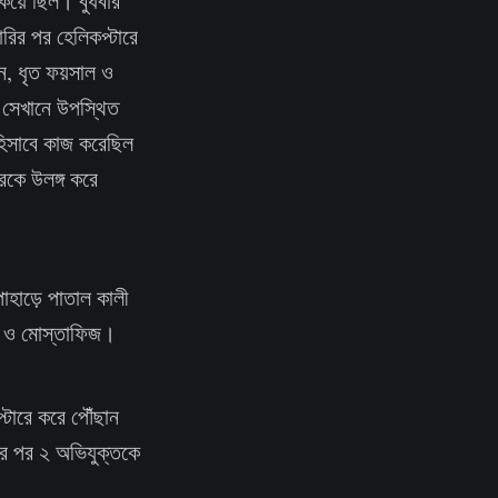
ুকিয়ে ছিল। বুধবার
ারির পর হেলিকপ্টারে
েন, ধৃত ফয়সাল ও
 সেখানে উপস্থিত
 হিসাবে কাজ করেছিল
কে উলঙ্গ করে
পাহাড়ে পাতাল কালী
াল ও মোস্তাফিজ।
্টারে করে পৌঁছান
এর পর ২ অভিযুক্তকে