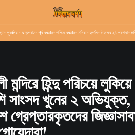
ড়া
- পুরুলিয়া
- ঝাড়গ্রাম
- পূর্ব বর্ধমান
- পশ্চিম বর্ধমান
- নদিয়া
- হুগলি
- উত্তর ২৪ পরগনা
- দক
লী মন্দিরে হিন্দু পরিচয়ে লুকিয়
শি সাংসদ খুনের ২ অভিযুক্ত,
ে গ্রেপ্তারকৃতদের জিজ্ঞাসা
োয়েন্দারা!