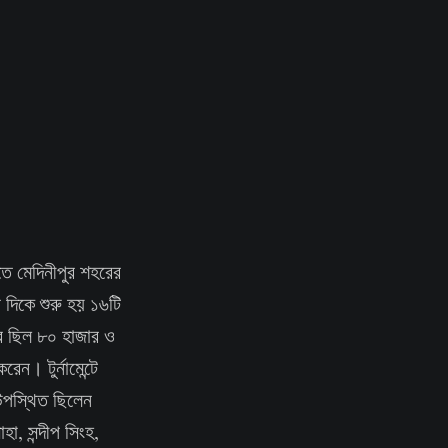
খতে মেদিনীপুর শহরের
র দিকে শুরু হয় ১৬টি
বে ছিল ৮০ হাজার ও
েন। টুর্নামেন্টে
 উপস্থিত ছিলেন
হা, সন্দীপ সিংহ,