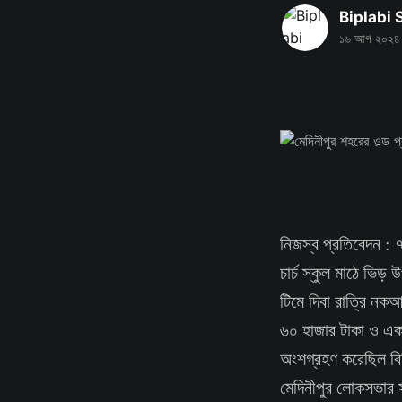
Biplabi
১৬ আগ ২০২৪
নিজস্ব প্রতিবেদন : ৭
চার্চ স্কুল মাঠে ভিড়
টিমে দিবা রাত্রি নক
৬০ হাজার টাকা ও একটি
অংশগ্রহণ করেছিল বিভ
মেদিনীপুর লোকসভার সাং