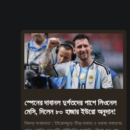
স্পেনের দাবানল দুর্গতদের পাশে লিওনেল
মেসি, দিলেন ৮০ হাজার ইউরো অনুদান!
নিজস্ব সংবাদদাতা : ইউরোপজুড়ে তীব্র দাবদাহ ও ভয়াবহ দাবানলের
জেরে একাধিক দেশ কঠিন পরিস্থিতির মুখোমুখি। বিশেষ করে স্পেনে