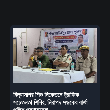
বিদ্যাসাগর শিশু নিকেতনে ট্রাফিক
সচেতনতা শিবির, নিরাপদ সড়কের বার্তা
পুলিশ-প্রশাসনের!