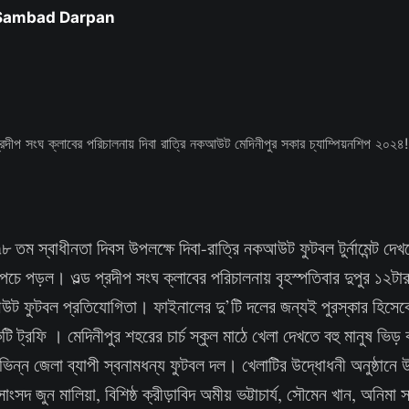
 Sambad Darpan
৮ তম স্বাধীনতা দিবস উপলক্ষে দিবা-রাত্রি নকআউট ফুটবল টুর্নামেন্ট দে
 উপচে পড়ল। ওল্ড প্রদীপ সংঘ ক্লাবের পরিচালনায় বৃহস্পতিবার দুপুর ১২টা
আউট ফুটবল প্রতিযোগিতা। ফাইনালের দু’টি দলের জন্যই পুরস্কার হিসে
 ট্রফি । মেদিনীপুর শহরের চার্চ স্কুল মাঠে খেলা দেখতে বহু মানুষ ভিড় কর
িন্ন জেলা ব্যাপী স্বনামধন্য ফুটবল দল। খেলাটির উদ্ধোধনী অনুষ্ঠানে
সদ জুন মালিয়া, বিশিষ্ঠ ক্রীড়াবিদ অমীয় ভট্টাচার্য, সৌমেন খান, অনিমা সা