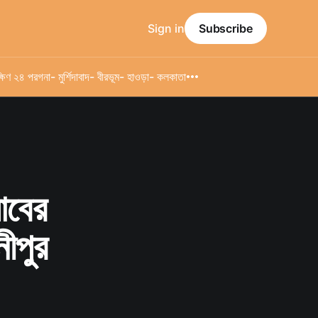
Sign in
Subscribe
্ষিণ ২৪ পরগনা
- মুর্শিদাবাদ
- বীরভূম
- হাওড়া
- কলকাতা
াবের
ীপুর