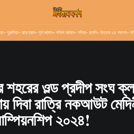
ড়া
- পুরুলিয়া
- ঝাড়গ্রাম
- পূর্ব বর্ধমান
- পশ্চিম বর্ধমান
- নদিয়া
- হুগলি
- উত্তর ২৪ পরগনা
- দক
র শহরের ওল্ড প্রদীপ সংঘ ক্ল
ায় দিবা রাত্রি নকআউট মেদিন
যাম্পিয়নশিপ ২০২৪!