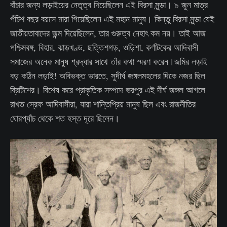
বাঁচার জন্য লড়াইয়ের নেতৃত্ব দিয়েছিলেন এই বিরসা মুন্ডা। ৯ জুন মাত্র
পঁচিশ বছর বয়সে মারা গিয়েছিলেন এই মহান মানুষ। কিন্তু বিরসা মুন্ডা যেই
জাতীয়তাবাদের জন্ম দিয়েছিলেন, তার গুরুত্ব নেহাৎ কম নয়। তাই আজ
পশ্চিমবঙ্গ, বিহার, ঝাড়খণ্ড, ছত্তিশগড়, ওড়িশা, কর্ণাটকের আদিবাসী
সমাজের অনেক মানুষ শ্রদ্ধার সাথে তাঁর কথা স্মরণ করেন।জমির লড়াই
বড় কঠিন লড়াই! অবিভক্ত ভারতে, সুদীর্ঘ জঙ্গলমহলের দিকে নজর ছিল
ব্রিটিশের। বিশেষ করে প্রাকৃতিক সম্পদে ভরপুর এই দীর্ঘ জঙ্গল আগলে
রাখত স্রেফ আদিবাসীরা, যারা শান্তিপ্রিয় মানুষ ছিল এবং রাজনীতির
ঘোরপ্যাঁচ থেকে শত হস্ত দূরে ছিলেন।