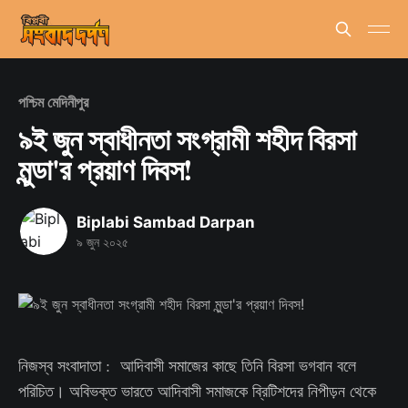
পশ্চিম মেদিনীপুর
৯ই জুন স্বাধীনতা সংগ্রামী শহীদ বিরসা
মুন্ডা'র প্রয়াণ দিবস!
Biplabi Sambad Darpan
৯ জুন ২০২৫
নিজস্ব সংবাদাতা : আদিবাসী সমাজের কাছে তিনি বিরসা ভগবান বলে
পরিচিত। অবিভক্ত ভারতে আদিবাসী সমাজকে ব্রিটিশদের নিপীড়ন থেকে