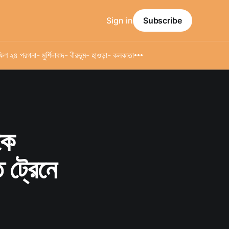
Sign in
Subscribe
্ষিণ ২৪ পরগনা
- মুর্শিদাবাদ
- বীরভূম
- হাওড়া
- কলকাতা
কে
 ট্রেনে