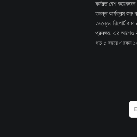
কর্মরত বেশ কয়েকজন 
তদন্ত কার্যক্রম শুরু
তদন্তের রিপোর্ট জমা
প্রসঙ্গত, এর আগেও ব
গত ৫ বছরে এরকম ১০ট
E