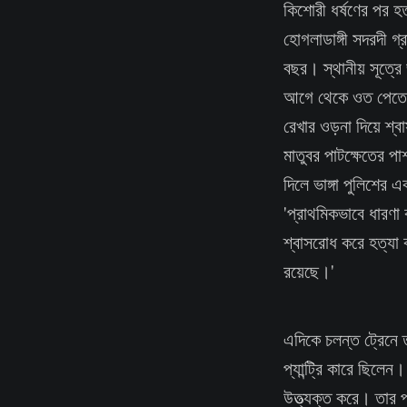
কিশোরী ধর্ষণের পর হত
হোগলাডাঙ্গী সদরদী গ
বছর। স্থানীয় সূত্রে
আগে থেকে ওত পেতে থা
রেখার ওড়না দিয়ে শ্ব
মাতুবর পাটক্ষেতের পা
দিলে ভাঙ্গা পুলিশের 
'প্রাথমিকভাবে ধারণা 
শ্বাসরোধ করে হত্যা ক
রয়েছে।'
এদিকে চলন্ত ট্রেনে ত
প্যান্ট্রি কারে ছিল
উত্ত্যক্ত করে। তার