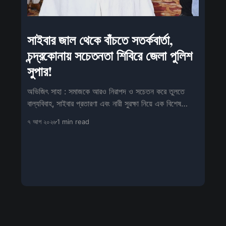
সাইবার জাল থেকে বাঁচতে সতর্কবার্তা,
চন্দ্রকোনায় সচেতনতা শিবিরে জেলা পুলিশ
সুপার!
অভিজিৎ সাহা : সমাজকে আরও নিরাপদ ও সচেতন করে তুলতে
বাল্যবিবাহ, সাইবার প্রতারণা এবং নারী সুরক্ষা নিয়ে এক বিশেষ
সচেতনতামূলক শিবিরের আয়োজন
৭ আগ ২০২৬
1 min read