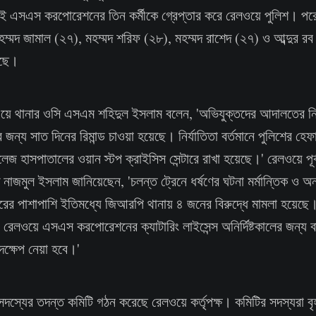
পরই এসএস করপোরেশনের তিন কর্মীকে গ্রেপ্তার করে রেলওয়ে পুলিশ।
হম্মদ জামাল (২৭), মহম্মদ শরিফ (২৮), মহম্মদ রাশেদ (২৭) ও আব্দুর র
েছে।
লওয়ে থানার ওসি এসএম শহিদুল ইসলাম বলেন, 'অভিযুক্তদের আদালতের নির
 জন্য সাত দিনের রিমান্ড চাওয়া হয়েছে। নির্যাতিতা বর্তমানে পুলিশের হ
কলেজ হাসপাতালের ওয়ান স্টপ ক্রাইসিস সেন্টারে রাখা হয়েছে।' রেলওয়ে পূর্ব
 নাজমুল ইসলাম জানিয়েছেন, 'চলন্ত ট্রেনে ধর্ষণের ঘটনা মর্মান্তিক ও অন
ারের পাশাপাশি ইতিমধ্যে জিআরপি থানায় ৪ জনের বিরুদ্ধে মামলা হয়েছে। 
 রেলওয়ে এসএস করপোরেশনের ক্যাটারিং লাইসেন্স অনির্দিষ্টকালের জন্য
্ষেপ নেয়া হবে।'
স্যের তদন্ত কমিটি গঠন করেছে রেলওয়ে কর্তৃপক্ষ। কমিটির সদস্যরা বৃহ