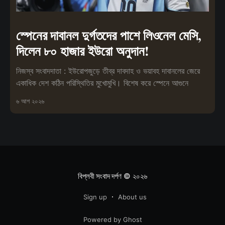
স্পেনের দাবানল দুর্গতদের পাশে লিওনেল মেসি,
দিলেন ৮০ হাজার ইউরো অনুদান!
নিজস্ব সংবাদদাতা : ইউরোপজুড়ে তীব্র দাবদাহ ও ভয়াবহ দাবানলের জেরে
একাধিক দেশ কঠিন পরিস্থিতির মুখোমুখি। বিশেষ করে স্পেনে আগুনে
৬ আগ ২০২৬
বিপ্লবী সংবাদ দর্পণ
© ২০২৬
Sign up
About us
Powered by Ghost