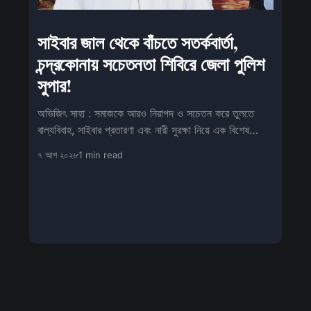
সাইবার জাল থেকে বাঁচতে সতর্কবার্তা,
চন্দ্রকোনায় সচেতনতা শিবিরে জেলা পুলিশ
সুপার!
অভিজিৎ সাহা : সমাজকে আরও নিরাপদ ও সচেতন করে তুলতে
বাল্যবিবাহ, সাইবার প্রতারণা এবং নারী সুরক্ষা নিয়ে এক বিশেষ
সচেতনতামূলক শিবিরের আয়োজন
৭ আগ ২০২৬
1 min read