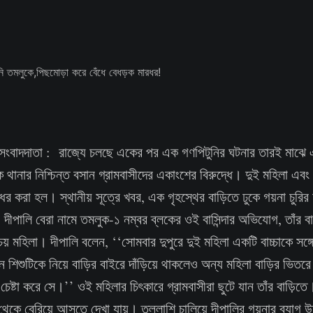
স্ব সংবাদদাতা : রাজ্যে চলছে একের পর এক গণপিটুনির ঘটনার তারই মাঝ
লুক থানার নিশ্চিন্ত বসান গ্রামবাসীদের একাংশের বিরুদ্ধে। দুই মহিলা এব
রধর করা হল। স্থানীয় সূত্রে খবর, এক গৃহস্থের বাড়িতে ঢুকে গয়না চুরি
দীপালি বেরা নামে তমলুক-১ নম্বর ব্লকের ওই বাসিন্দার অভিযোগ, তাঁর বাড়ি
চয় মহিলা। দীপালি বলেন, ‘‘সোমবার দুপুরে দুই মহিলা একটি বাচ্চাকে সঙ্
িশুটিকে নিয়ে বাড়ির বাইরে দাঁড়িয়ে থাকলেও অন্য মহিলা বাড়ির ভিতরে
চেষ্টা করে সে।’’ ওই মহিলার চিৎকারে গ্রামবাসীরা ছুটে যান তাঁর বাড়ি
েকে বেরিয়ে আসতে দেখা যায়। তল্লাশি চালিয়ে দীপালির গয়নার ব্যাগ উদ