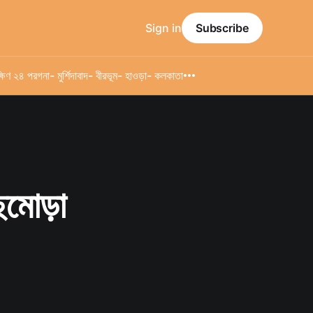
Sign in
Subscribe
্ষিণ ২৪ পরগনা
- মুর্শিদাবাদ
- বীরভূম
- হাওড়া
- কলকাতা
ছমোড়া