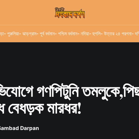
ড়া
- পুরুলিয়া
- ঝাড়গ্রাম
- পূর্ব বর্ধমান
- পশ্চিম বর্ধমান
- নদিয়া
- হুগলি
- উত্তর ২৪ পরগনা
- দক
ভিযোগে গণপিটুনি তমলুকে,পি
ধে বেধড়ক মারধর!
 Sambad Darpan