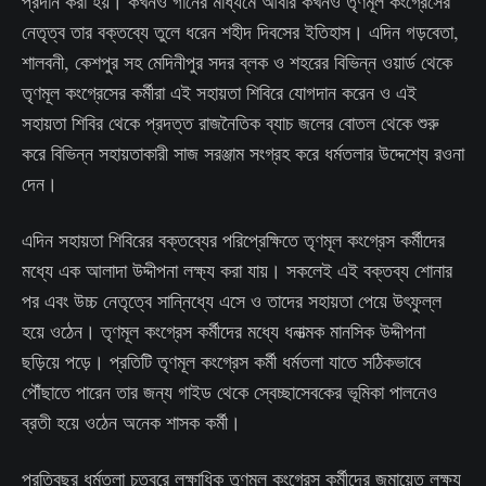
প্রদান করা হয়। কখনও গানের মাধ্যমে আবার কখনও তৃণমূল কংগ্রেসের
নেতৃত্ব তার বক্তব্যে তুলে ধরেন শহীদ দিবসের ইতিহাস। এদিন গড়বেতা,
শালবনী, কেশপুর সহ মেদিনীপুর সদর ব্লক ও শহরের বিভিন্ন ওয়ার্ড থেকে
তৃণমূল কংগ্রেসের কর্মীরা এই সহায়তা শিবিরে যোগদান করেন ও এই
সহায়তা শিবির থেকে প্রদত্ত রাজনৈতিক ব্যাচ জলের বোতল থেকে শুরু
করে বিভিন্ন সহায়তাকারী সাজ সরঞ্জাম সংগ্রহ করে ধর্মতলার উদ্দেশ্যে রওনা
দেন।
এদিন সহায়তা শিবিরের বক্তব্যের পরিপ্রেক্ষিতে তৃণমূল কংগ্রেস কর্মীদের
মধ্যে এক আলাদা উদ্দীপনা লক্ষ্য করা যায়। সকলেই এই বক্তব্য শোনার
পর এবং উচ্চ নেতৃত্বে সান্নিধ্যে এসে ও তাদের সহায়তা পেয়ে উৎফুল্ল
হয়ে ওঠেন। তৃণমূল কংগ্রেস কর্মীদের মধ্যে ধনাত্মক মানসিক উদ্দীপনা
ছড়িয়ে পড়ে। প্রতিটি তৃণমূল কংগ্রেস কর্মী ধর্মতলা যাতে সঠিকভাবে
পৌঁছাতে পারেন তার জন্য গাইড থেকে স্বেচ্ছাসেবকের ভূমিকা পালনেও
ব্রতী হয়ে ওঠেন অনেক শাসক কর্মী।
প্রতিবছর ধর্মতলা চত্বরে লক্ষাধিক তৃণমূল কংগ্রেস কর্মীদের জমায়েত লক্ষ্য