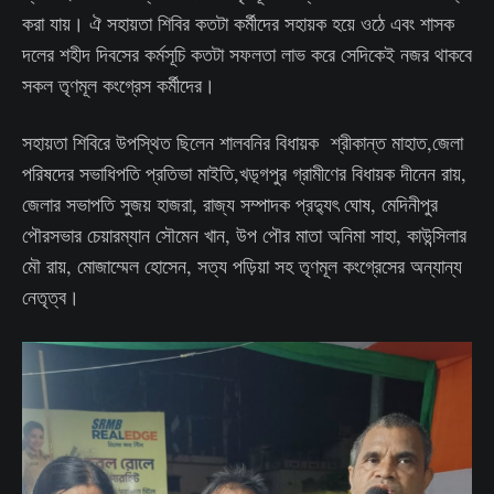
করা যায়। ঐ সহায়তা শিবির কতটা কর্মীদের সহায়ক হয়ে ওঠে এবং শাসক
দলের শহীদ দিবসের কর্মসূচি কতটা সফলতা লাভ করে সেদিকেই নজর থাকবে
সকল তৃণমূল কংগ্রেস কর্মীদের।
সহায়তা শিবিরে উপস্থিত ছিলেন শালবনির বিধায়ক শ্রীকান্ত মাহাত,জেলা
পরিষদের সভাধিপতি প্রতিভা মাইতি,খড়্গপুর গ্রামীণের বিধায়ক দীনেন রায়,
জেলার সভাপতি সুজয় হাজরা, রাজ্য সম্পাদক প্রদ্যুৎ ঘোষ, মেদিনীপুর
পৌরসভার চেয়ারম্যান সৌমেন খান, উপ পৌর মাতা অনিমা সাহা, কাউন্সিলার
মৌ রায়, মোজাম্মেল হোসেন, সত্য পড়িয়া সহ তৃণমূল কংগ্রেসের অন্যান্য
নেতৃত্ব।