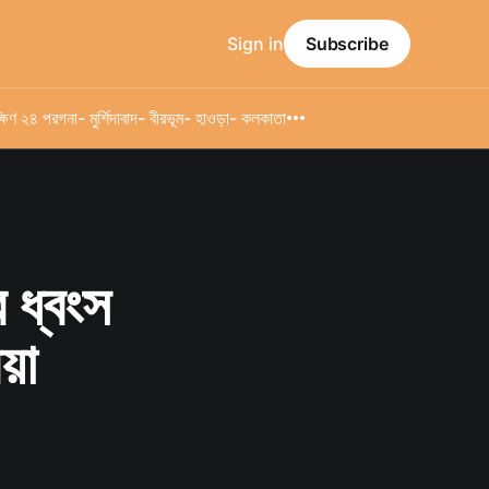
Sign in
Subscribe
্ষিণ ২৪ পরগনা
- মুর্শিদাবাদ
- বীরভূম
- হাওড়া
- কলকাতা
র ধ্বংস
য়া