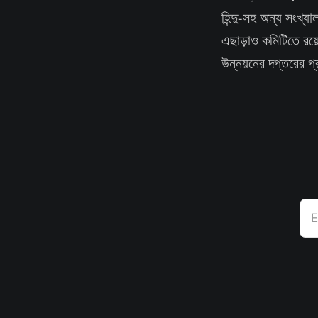
হিন্দু-সহ অন্য সংখ্য
এছাড়াও কমিটিতে রয়ে
উন্নয়নের দপ্তরের প্
E