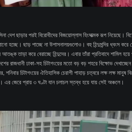
না দেশ ছাড়ার পরই বিরোধীদের বিজয়োল্লাস হিংসাত্মক রূপ নিয়েছে। বিশেষ 
ানো হচ্ছে। ছাড় পাচ্ছে না উপাসনালয়গুলোও। বহু হিন্দুমন্দির ধ্বংস কর
আতঙ্ক তাড়া করে বেরাচ্ছে হিন্দুদের। এবার তাঁরা প্রতিবাদে শামিল হ
দেশের রাজধানী ঢাকা-সহ চিটাগংয়ের মতো বড় বড় শহরে বিক্ষোভ দেখাচ্ছে
র, শনিবার চিটাগংয়ের ঐতিহাসিক চেরাগী পাহাড় চত্বরে লক্ষ লক্ষ মানুষ বিক
 এর জেরে প্রায় ৩ ঘণ্টা যান চলাচল স্তব্ধ হয়ে যায় সেই অঞ্চলে।