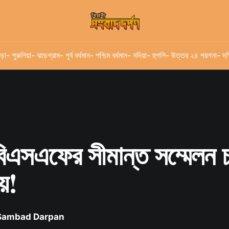
ড়া
- পুরুলিয়া
- ঝাড়গ্রাম
- পূর্ব বর্ধমান
- পশ্চিম বর্ধমান
- নদিয়া
- হুগলি
- উত্তর ২৪ পরগনা
- দক
বিএসএফের সীমান্ত সম্মেলন 
য়!
 Sambad Darpan