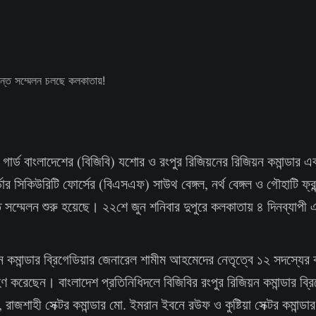
 গার্ড বাংলাদেশের (বিজিবি) যশোর ও রংপুর রিজিয়নের রিজিয়ন কমান্ডার 
্ডার সিকিউরিটি ফোর্সের (বিএসএফ) সাউথ বেঙ্গল, নর্থ বেঙ্গল ও গৌহাটি ফ্রন্টি
ত সম্মেলন শুরু হয়েছে। ২২শে জুন শনিবার দুপুরে কলকাতায় ৪ দিনব্যাপী 
 কমান্ডার ব্রিগেডিয়ার জেনারেল শামীম আহমেদের নেতৃত্বে ১২ সদস্যের ব
ণ করেছেন। বাংলাদেশ প্রতিনিধিদলে বিজিবির রংপুর রিজিয়ন কমান্ডার ব্র
ন, রাজশাহী সেক্টর কমান্ডার মো. ইমরান ইবনে রউফ ও কুষ্টিয়া সেক্টর কমান