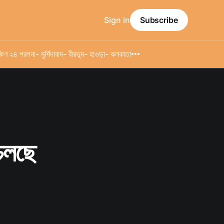
Sign in
Subscribe
্ষিণ ২৪ পরগনা
- মুর্শিদাবাদ
- বীরভূম
- হাওড়া
- কলকাতা
চলছে