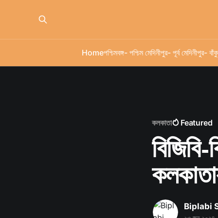
Home
পশ্চিমবঙ্গ
- পশ্চিম মেদিনীপুর
- পূর্ব মেদিনীপুর
- বাঁকু
কলকাতা
Featured
বিজিবি-
কলকাতা
Biplabi
২৩ জুন ২০২৪