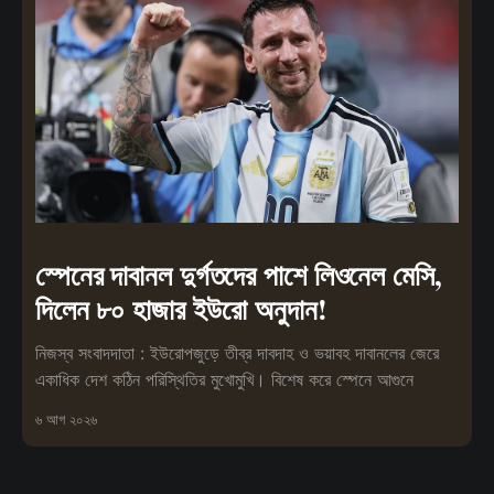
স্পেনের দাবানল দুর্গতদের পাশে লিওনেল মেসি,
দিলেন ৮০ হাজার ইউরো অনুদান!
নিজস্ব সংবাদদাতা : ইউরোপজুড়ে তীব্র দাবদাহ ও ভয়াবহ দাবানলের জেরে
একাধিক দেশ কঠিন পরিস্থিতির মুখোমুখি। বিশেষ করে স্পেনে আগুনে
৬ আগ ২০২৬