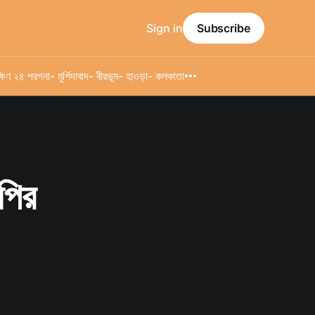
Sign in
Subscribe
্ষিণ ২৪ পরগনা
- মুর্শিদাবাদ
- বীরভূম
- হাওড়া
- কলকাতা
পির