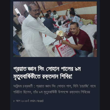
প্রয়াত জ্ঞান সিং সোহান পালের ৯ম
মৃত্যুবার্ষিকীতে রক্তদান শিবির!
অরিন্দম চক্রবর্তী : প্রয়াত জ্ঞান সিং সোহান পাল, যিনি ‘চাচাজি’ নামে
পরিচিত ছিলেন, তাঁর ৯ম মৃত্যুবার্ষিকী উপলক্ষে রক্তদান শিবিরের
৮ আগ ২০২৬
1 min read