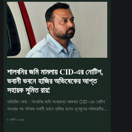
শালবনির জমি মামলায় CID-এর নোটিশ,
ভবানী ভবনে হাজির অভিষেকের আপ্ত
সহায়ক সুমিত রায়!
অভিজিৎ সাহা : শালবনির জমি সংক্রান্ত মামলায় CID-এর নোটিশ
পাওয়ার পর শনিবার ভবানী ভবনে হাজির হলেন তৃণমূলের সর্বভারতীয়
সাধারণ সম্পাদক
৮ আগ ২০২৬