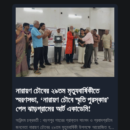
নারায়ণ চৌবের ২৯তম মৃত্যুবার্ষিকীতে
স্মরণসভা, ‘নারায়ণ চৌবে স্মৃতি পুরস্কার’
পেল ঝাড়গ্রামের আর্ট একাডেমি!
অরিন্দম চক্রবর্তী : খড়গপুর শহরের প্রাক্তন সাংসদ ও প্রবাদপ্রতিম
জননেতা নারায়ণ চৌবের ২৯তম মৃত্যুবার্ষিকী উপলক্ষে আয়োজিত হল