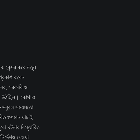
ে কেন্দ্র করে নতুন
 প্রকাশ করেন
 খবর, সরকারি ও
যোগ উঠছিল। কোথাও
 স্কুলে সময়মতো
রিত গুণমান যাচাই
ুরো ঘটনার বিস্তারিত
নির্দেশও দেওয়া