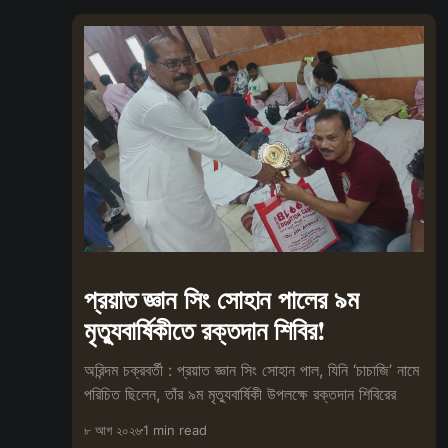
প্রয়াত জ্ঞান সিং সোহান পালের ৯ম
মৃত্যুবার্ষিকীতে রক্তদান শিবির!
অরিন্দম চক্রবর্তী : প্রয়াত জ্ঞান সিং সোহান পাল, যিনি ‘চাচাজি’ নামে
পরিচিত ছিলেন, তাঁর ৯ম মৃত্যুবার্ষিকী উপলক্ষে রক্তদান শিবিরের
৮ আগ ২০২৬
1 min read