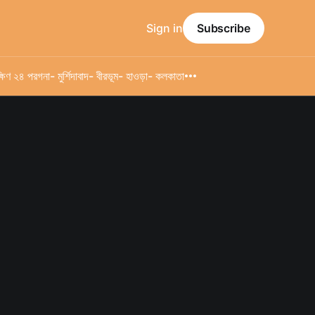
Sign in
Subscribe
্ষিণ ২৪ পরগনা
- মুর্শিদাবাদ
- বীরভূম
- হাওড়া
- কলকাতা