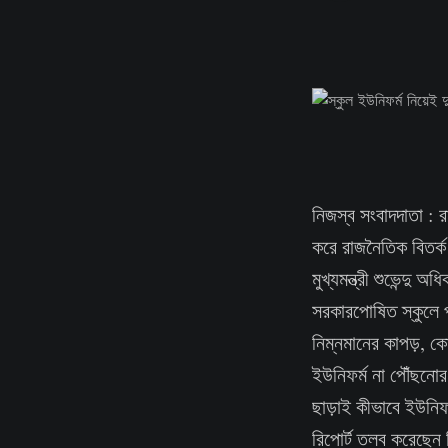
নিজস্ব সংবাদদাতা : র
করে রাজনৈতিক বিতর্ক
মুখ্যমন্ত্রী শুভেন্দু
সরকারপোষিত স্কুলে 
নিম্নমানের কাপড়,
ইউনিফর্ম না পৌঁছনোর 
ছাড়াই কীভাবে ইউনিফ
রিপোর্ট তলব করেছেন ত