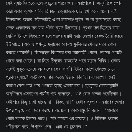
সেই ম্যাচ জিততে হলে ফ্রান্সের প্রয়োজন এমবাপেকে। অন্যদিকে স্পেন
তারা এবার প্রথম সারির তিনজন প্লেয়ারকে ছাড়া খেলতে নামবে। এই
তিনজনের অভাব মেটানোটাই এখন চ্যালেঞ্জ লুইস ডে লা ফুয়েন্তের কাছে।
স্পেন একমাত্র দল যারা পাঁচটা ম্যাচ জিতেছে। প্রথম দল হিসেবে তারা
সেমিফাইনালে জিততে পারলে পরপর ছয়টা ম্যাচ জেতার রেকর্ড তৈরি করবে
ইউরোতে।এখনও পর্যন্ত ফ্রান্সের কোনও ফুটবলার খেলার মাঝে গোল
করতে পারেননি। জিতেছেন বিপক্ষের করা আত্মঘাতী গোলে, নয়তো পেনাল্টি
থেকে করা গোলে। যা নিয়ে চিন্তায় থাকতেই পারে ফ্রান্স শিবির। সেটার
সঙ্গেই যুক্ত হয়েছে এমবাপের ফেস গার্ড। ইউরো কাপে খেলতে নেমে
প্রথম ম্যাচেই চোট পেয়ে নাক ভেঙে ছিলেন কিলিয়ান এমবাপে। সেই
কারণে ফেস গার্ড পরে খেলতে হচ্ছে এমবাপেকে। ফ্রান্সের কোলোমুয়ানি
অনুশীলনে এমবাপের গার্ডটা পরে বলেছেন, “ওই ফেস গার্ডটা পরেছিলাম।
ওটা পরে কিছু দেখা যাচ্ছে না। কিচ্ছু না।” সেটার প্রভাব এমবাপের খেলার
উপর পড়ছে বলে মনে করছেন অনেকে। কোলোমুয়ানি বলেন, “এমবাপে
গোটা দলকে টানতে পারে। সেই ক্ষমতা ওর রয়েছে। ও বিভিন্ন ধরনের
পরিকল্পনা করে, উপদেশ দেয়। এটা ওর জন্মগত।”