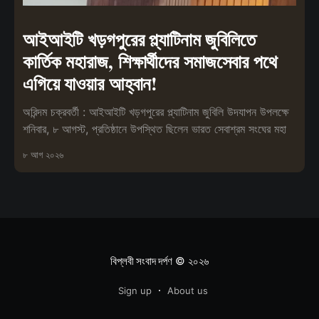
আইআইটি খড়গপুরের প্ল্যাটিনাম জুবিলিতে
কার্তিক মহারাজ, শিক্ষার্থীদের সমাজসেবার পথে
এগিয়ে যাওয়ার আহ্বান!
অরিন্দম চক্রবর্তী : আইআইটি খড়গপুরের প্ল্যাটিনাম জুবিলি উদযাপন উপলক্ষে
শনিবার, ৮ আগস্ট, প্রতিষ্ঠানে উপস্থিত ছিলেন ভারত সেবাশ্রম সংঘের মহা
৮ আগ ২০২৬
বিপ্লবী সংবাদ দর্পণ
© ২০২৬
Sign up
About us