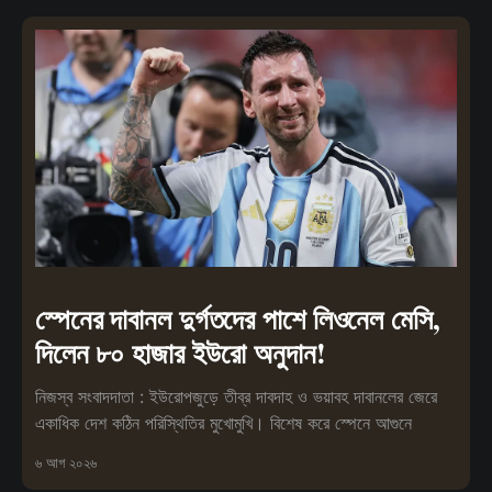
স্পেনের দাবানল দুর্গতদের পাশে লিওনেল মেসি,
দিলেন ৮০ হাজার ইউরো অনুদান!
নিজস্ব সংবাদদাতা : ইউরোপজুড়ে তীব্র দাবদাহ ও ভয়াবহ দাবানলের জেরে
একাধিক দেশ কঠিন পরিস্থিতির মুখোমুখি। বিশেষ করে স্পেনে আগুনে
৬ আগ ২০২৬