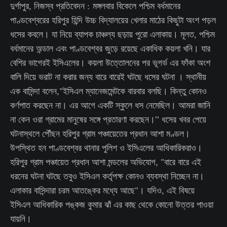
দুর্গাপুর, নিজস্ব প্রতিবেদন : মঙ্গলবার বিকেলে পশ্চিম বর্ধমানের
পাণ্ডবেশ্বরের হরিপুর হিন্দি উচ্চ বিদ্যালয়ের খেলার মাঠের কিছুটা অংশ পড়ল
ধসের কবলে। যা নিয়ে ব্যাপক চাঞ্চল্য ছড়ায় পুরো এলাকায়। মূলত, পশ্চিম
বর্ধমানের অন্ডাল এবং পাণ্ডবেশ্বর জুড়ে রয়েছে একাধিক কয়লা খনি। যার
বেশির ভাগেরই ইসিএলের। কয়লা উত্তোলনের পর ভূগর্ভ এর ফাঁকা অংশ
বালি দিয়ে ভরাট না করার জন্য বারে বারেই ঘটছে ধসের ঘটনা । স্থানীয়
এক বাসিন্দা বলেন,"ইসিএল ম্যানেজমেন্টকে বারবার বলছি। কিন্তু কোনও
কর্ণপাত করছেন না। এর আগে একটি স্কুলে ধস নেমেছিল। আমরা জানি
না কেন ওরা গ্রামের মানুষের সঙ্গে প্রতারণা করছেন।” ধসের খবর পেয়ে
ঘটনাস্থলে পৌঁছন হরিপুর গ্রাম পঞ্চায়েতের প্রধান আশা মণ্ডল।
উপস্থিত হন পাণ্ডবেশ্বর থানার পুলিশ ও ইসিএলের আধিকারিকরাও।
হরিপুর গ্রাম পঞ্চায়েত প্রধান আশা মন্ডলের অভিযোগ, "বারে বারে এই
ধরনের ঘটনা ঘটছে তবুও ইসিএল কর্তৃপক্ষ কোনও ব্যবস্থা নিচ্ছেন না।
এলাকার বাসিন্দারা চরম আতঙ্কের মধ্যে আছে"। যদিও, এই বিষয়ে
ইসিএল আধিকারিক পঙ্কজ কুমার ঝাঁ এর কাছ থেকে কোনো উত্তর পাওয়া
যায়নি।