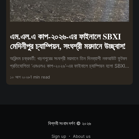
এম.এল.এ কাপ-২০২৬-এর ফাইনালে SBXI
মেদিনীপুর চ্যাম্পিয়ন, সংঘশ্রী ময়দানে উচ্ছ্বাস!
অরিন্দম চক্রবর্তী: খড়গপুরের সংঘশ্রী ময়দানে তিন দিনব্যাপী নকআউট ফুটবল
প্রতিযোগিতা ‘এমএলএ কাপ-২০২৬’-এর ফাইনালে চ্যাম্পিয়ন হলো SBXI
মেদিনীপুর।
১০ আগ ২০২৬
1 min read
বিপ্লবী সংবাদ দর্পণ
© ২০২৬
Sign up
About us