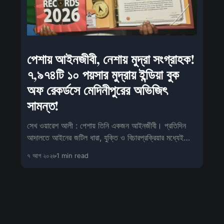
পেশায় আইনজীবী, নেশায় মুদ্রা সংগ্রাহক!
৭,৯৭৪টি ১০ পয়সার মুদ্রায় ইন্ডিয়া বুক
অফ রেকর্ডসে মেদিনীপুরের অভিজিৎ
সামন্ত!
সেখ ওয়ারেশ আলী : পেশায় তিনি একজন আইনজীবী। প্রতিদিন
আদালতে আইনের জটিল ধারা, যুক্তি ও বিচারপ্রক্রিয়ার মধ্যেই
কাটে তাঁর কর্মজীবন। তবে পেশা
৭ আগ ২০২৬
1 min read