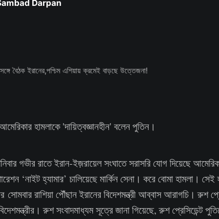
 Sambad Darpan
ে আমেরিকার হামলাকে 'দায়িত্বজ্ঞানহীন' বলেন পুতিন।
 শনিবার গভীর রাতে ইরান-ইজ়রায়েল সংঘাতে সরাসরি যোগ দিয়েছে আমেরি
 অপারেশন ‘নাইট হ্যামার’ চালিয়েছে মার্কিন সেনা। করে বোমা হামলা। সেই হা
সোমবার রাশিয়া পৌঁছান ইরানের বিদেশমন্ত্রী আব্বাস আরাগচি। রুশ প্রেসি
দেশমন্ত্রীর। রুশ সংবাদমাধ্যম সূত্রে জানা গিয়েছে, রুশ প্রেসিডেন্ট পুত