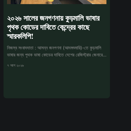
২০২৬ সালের জনগণনায় কুড়মালি ভাষার
পৃথক কোডের দাবিতে কেন্দ্রের কাছে
স্মারকলিপি!
নিজস্ব সংবাদদাতা : আসন্ন জনগণনা (আদমশুমারি)-তে কুড়মালি
ভাষার জন্য পৃথক ভাষা কোডের দাবিতে দেশের রেজিস্ট্রার জেনারেল
ও সেন্সা
৭ আগ ২০২৬