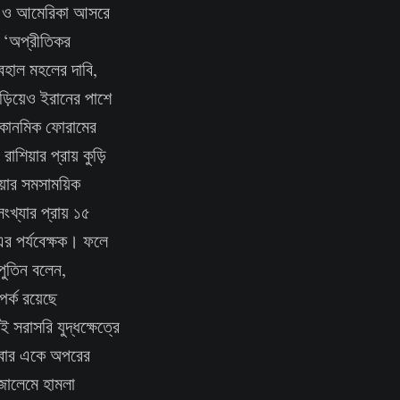
য়েল ও আমেরিকা আসরে
ে ‘অপ্রীতিকর
হাল মহলের দাবি,
 জড়িয়েও ইরানের পাশে
ল ইকোনমিক ফোরামের
শিয়ার প্রায় কুড়ি
য়ার সমসাময়িক
ংখ্যার প্রায় ১৫
র পর্যবেক্ষক। ফলে
পুতিন বলেন,
র্ক রয়েছে
সরাসরি যুদ্ধক্ষেত্রে
 আবার একে অপরের
জালেমে হামলা