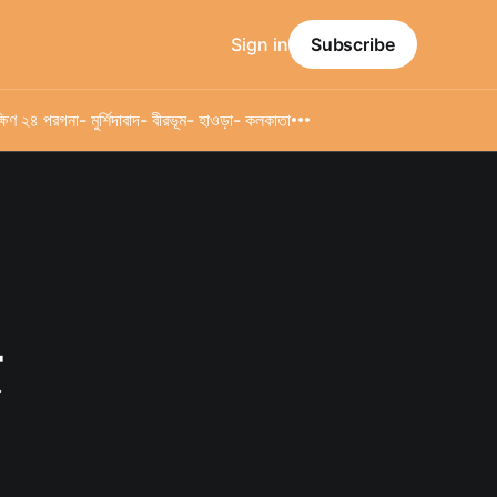
Sign in
Subscribe
্ষিণ ২৪ পরগনা
- মুর্শিদাবাদ
- বীরভূম
- হাওড়া
- কলকাতা