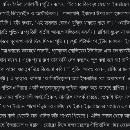
র। এদিন বৈঠক চলাকালীন পুতিন বলেন, ‘ইরানের বিরুদ্ধে যেভাবে ইজরা
্ণ ভাবেই ভিত্তিহীন ও অযৌক্তিক।’ পাশাপাশি, ইরানের উপর চলা হামলাক
তিনি। তাঁর কথায়, ‘এই হামলার কোনও যুক্তি থাকতে পারে না।’ ওয়াকিব
 প্রতি পুতিনের প্রতিটি বার্তাই আসলে ইঙ্গিতবহ সমর্থন। রাশিয়া যুদ্ধে না
বকে ঘুরপথে বার্তা দিয়ে দিলেন পুতিন। সেন্ট পিটার্সবাগে ইন্টারন্যাশনা
‘আপনাদের জ্ঞাতার্থে জানাই, প্রাক্তন সোভিয়েত ইউনিয়ন এবং তৎপরবর্তী রা
ে বাস করেন। একে প্রায় রুশ ভাষাভাষী দেশ বললেও ভুল বলা হবে না! রাশি
একে আমরা গুরুত্ব দিয়ে বিবেচনা করি।’’ পুতিন আরও বলেন, রাশিয়ার জনস
লম্বী। এ ছাড়াও, রাশিয়া ‘অর্গানাইজ়েশন অফ ইসলামিক কো-অপারেশন’-এ
পশ্চিম এশিয়ায় একটি ভারসাম্যমূলক ভূমিকা পালন করে আসছে রাশিয়া। 
র যেমন শক্তিশালী অর্থনৈতিক ও সামরিক সম্পর্ক রয়েছে, তেমনই উষ্ণ সম্প
’ ফলে ইরানের পাশে দাঁড়ালেও রাশিয়া যে ইরান-ইজ়রায়েলের সংঘাতে এখনই 
ুতিনের বার্তা থেকেই তার খানিক আঁচ পাওয়া গিয়েছে। এদিন সকাল থেকে
মেছে ইজরায়েল ও ইরান। ভোরের দিকে ইজরায়েলের ঐতিহাসিক শহর জেরু