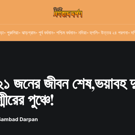
ড়া
- পুরুলিয়া
- ঝাড়গ্রাম
- পূর্ব বর্ধমান
- পশ্চিম বর্ধমান
- নদিয়া
- হুগলি
- উত্তর ২৪ পরগনা
- দক
১ জনের জীবন শেষ,ভয়াবহ দুর
্মীরের পুঞ্চে!
 Sambad Darpan