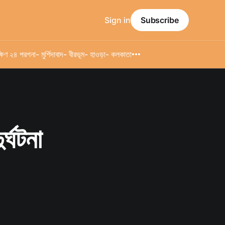
Sign in
Subscribe
্ষিণ ২৪ পরগনা
- মুর্শিদাবাদ
- বীরভূম
- হাওড়া
- কলকাতা
্ঘটনা