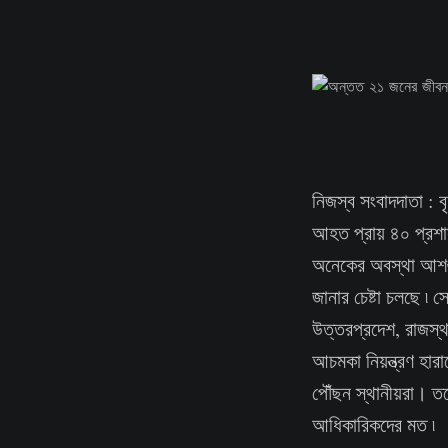
নিজস্ব সংবাদদাতা : ব
আহত প্রায় ৪০ প্রশ
অনেকের অবস্থা আশঙ্
জানার চেষ্টা চলছে ৷ 
উত্তরপ্রদেশ, রাজস্থা
আচমকা নিয়ন্ত্রণ হার
পৌঁছন স্থানীয়রা। তব
আধিকারিকদের মত ৷