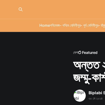
Home
পশ্চিমবঙ্গ
- পশ্চিম মেদিনীপুর
- পূর্ব মেদিনীপুর
- বাঁকু
দেশ
Featured
অন্তত ২
জম্মু-কাশ
Biplabi
৩০ মে ২০২৪