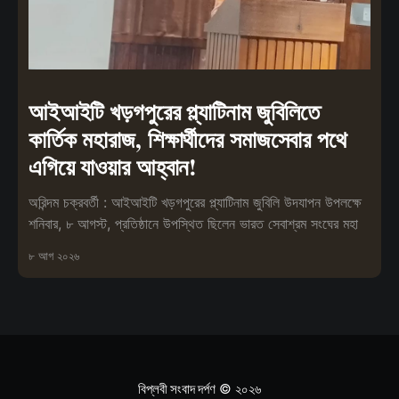
আইআইটি খড়গপুরের প্ল্যাটিনাম জুবিলিতে
কার্তিক মহারাজ, শিক্ষার্থীদের সমাজসেবার পথে
এগিয়ে যাওয়ার আহ্বান!
অরিন্দম চক্রবর্তী : আইআইটি খড়গপুরের প্ল্যাটিনাম জুবিলি উদযাপন উপলক্ষে
শনিবার, ৮ আগস্ট, প্রতিষ্ঠানে উপস্থিত ছিলেন ভারত সেবাশ্রম সংঘের মহা
৮ আগ ২০২৬
বিপ্লবী সংবাদ দর্পণ
© ২০২৬