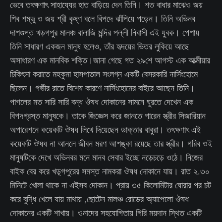
ভেবে তৎক্ষণাৎ সাহায্যের হাত বাড়িয়ে দেন তিনি। শত বাধার মাঝেও জয়
শিব শম্ভু ও জয় শ্রী কৃষ্ণ বলে বিপদে ঝাঁপিয়ে পড়েন। তিনি অভিনব
দাশগুপ্ত খড়গপুর মালঞ্চ বালাজি মন্দির পল্লী নিবাসী এই যুবক। পেশায়
তিনি সাধারণ একজন মানুষ হলেও, তাঁর হৃদয়ের ভিতর লুকিয়ে আছে
অসাধারণ এক মানবিক শক্তি।জানা গেছে গত ২৯শে আগস্ট এক আত্মীয়ার
চিকিৎসা করাতে মহকুমা হাসপাতাল সংলগ্ন একটি বেসরকারি নার্সিংহোমে
ছিলেন। গভীর রাতে বিশেষ কারণে নার্সিংহোমের বাইরে আছেন তিনি।
পাগলের মত সারি সারি বন্ধ ঔষধ দোকানের সামনে ঘুরতে দেখেন এক
বিপদগ্রস্ত মানুষকে। তাকে জিজ্ঞেস করে জানতে পারেন স্ত্রীর সিজারিয়ান
অপারেশনে কয়েকটি ঔষধ লিখে দিয়েছেন ডাক্তার বাবুরা। তৎক্ষণাৎ এই
কয়েকটি ঔষধ না আনলে জীবন মরণ আশঙ্কা রয়েছে তার স্ত্রীর। গরিব ওই
মানুষটিকে দেখে অভিনবর মনে মানব সেবার ইচ্ছে নড়েচড়ে ওঠে। নিজের
বাইক বের করে খড়্গপুরের সমস্ত নামকরা ঔষধ দোকানে যায়। রাত ২.৩০
মিনিটে খোলা থাকে না এইসব দোকান। প্রায় ৩৫ কিলোমিটার ঘোরার পর চট
করে বুদ্ধি খেলে যায় মাথায় ,ছোটেন মালঞ্চ রোডের অ্যাপেলো ঔষধ
দোকানের একটি শাখায়। ওনাদের সহযোগিতায় গিরি ময়দান স্থিত একটি