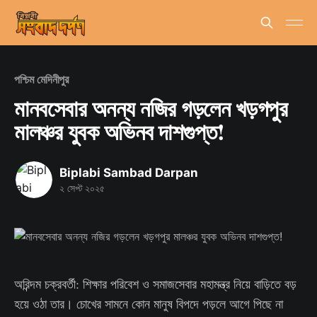
পশ্চিম মেদিনীপুর
মানবসেবার অনন্য নজির গড়লেন খড়গপুর
মালঞ্চর যুবক অভিনব দাশগুপ্ত!
Biplabi Sambad Darpan
২ সেপ্ট ২০২৫
অরিন্দম চক্রবর্তী: শিক্ষার পরিবেশ ও সমাজসেবার মহামন্ত্র নিয়ে বাড়িতে বড়
হয়ে ওঠা তার। চোখের সামনে কোন মানুষ বিপদে পড়লে আগে পিছে না