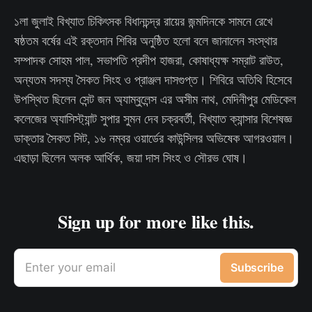
১লা জুলাই বিখ্যাত চিকিৎসক বিধানচন্দ্র রায়ের জন্মদিনকে সামনে রেখে
ষষ্ঠতম বর্ষের এই রক্তদান শিবির অনুষ্ঠিত হলো বলে জানালেন সংস্থার
সম্পাদক সোহম পাল, সভাপতি প্রদীপ হাজরা, কোষাধ্যক্ষ সম্রাট রাউত,
অন্যতম সদস্য সৈকত সিংহ ও প্রাঞ্জল দাসগুপ্ত। শিবিরে অতিথি হিসেবে
উপস্থিত ছিলেন সেন্ট জন অ্যাম্বুলেন্স এর অসীম নাথ, মেদিনীপুর মেডিকেল
কলেজের অ্যাসিস্ট্যান্ট সুপার সুমন দেব চক্রবর্তী, বিখ্যাত ক্যান্সার বিশেষজ্ঞ
ডাক্তার সৈকত সিট, ১৬ নম্বর ওয়ার্ডের কাউন্সিলর অভিষেক আগরওয়াল।
এছাড়া ছিলেন অলক আর্থিক, জয়া দাস সিংহ ও সৌরভ ঘোষ।
Sign up for more like this.
Enter your email
Subscribe