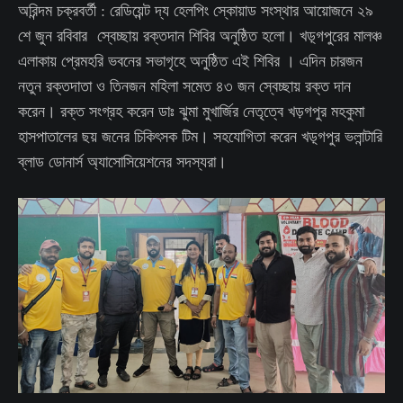
অরিন্দম চক্রবর্তী : রেডিয়েন্ট দ্য হেলপিং স্কোয়াড সংস্থার আয়োজনে ২৯
শে জুন রবিবার স্বেচ্ছায় রক্তদান শিবির অনুষ্ঠিত হলো। খড়্গপুরের মালঞ্চ
এলাকায় প্রেমহরি ভবনের সভাগৃহে অনুষ্ঠিত এই শিবির । এদিন চারজন
নতুন রক্তদাতা ও তিনজন মহিলা সমেত ৪৩ জন স্বেচ্ছায় রক্ত দান
করেন। রক্ত সংগ্রহ করেন ডাঃ ঝুমা মুখার্জির নেতৃত্বে খড়গপুর মহকুমা
হাসপাতালের ছয় জনের চিকিৎসক টিম। সহযোগিতা করেন খড়্গপুর ভলান্টারি
ব্লাড ডোনার্স অ্যাসোসিয়েশনের সদস্যরা।