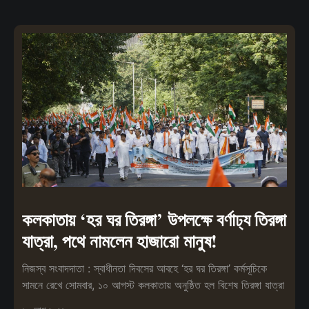
কলকাতায় ‘হর ঘর তিরঙ্গা’ উপলক্ষে বর্ণাঢ্য তিরঙ্গা
যাত্রা, পথে নামলেন হাজারো মানুষ!
নিজস্ব সংবাদদাতা : স্বাধীনতা দিবসের আবহে ‘হর ঘর তিরঙ্গা’ কর্মসূচিকে
সামনে রেখে সোমবার, ১০ আগস্ট কলকাতায় অনুষ্ঠিত হল বিশেষ তিরঙ্গা যাত্রা