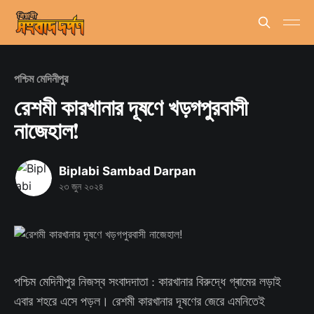
পশ্চিম মেদিনীপুর
রেশমী কারখানার দূষণে খড়গপুরবাসী
নাজেহাল!
Biplabi Sambad Darpan
২৩ জুন ২০২৪
পশ্চিম মেদিনীপুর নিজস্ব সংবাদদাতা : কারখানার বিরুদ্ধে গ্ৰামের লড়াই
এবার শহরে এসে পড়ল। রেশমী কারখানার দূষণের জেরে এমনিতেই