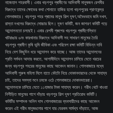
নাজেহাল শহরবাসী। এবার খড়গপুর গ্ৰামীণের আদিবাসী মানুষজন রেশমীর
বিরুদ্ধে তাদের ক্ষোভের কথা শোনাতে হাজির হলো খড়গপুরের প্রাণকেন্দ্র
গোলবাজারে। খড়গপুর শহর গ্ৰামের মানুষ শিল্প দূষণ,অবৈধভাবে জমি দখল,
রাস্তা দখলের বিরুদ্ধে সোচ্চার ছিল। দূষণ কমিটি, জন জাগরণ কমিটি গড়ে
আন্দোলনতো চলছেই। এবার রেশমী গ্ৰুপের খড়গপুর গ্ৰামীণেস্থিত
খাটরাঙায় ৬নং কারখানার বিরুদ্ধে আদিবাসী সহ সাধারণ মানুষের তৈরি
খড়গপুর গ্ৰামীণ কৃষি ভূমি জীবিকা এবং পরিবেশ রক্ষা কমিটি বিভিন্ন দাবি
নিয়ে বেশ কিছুদিন ধরে আন্দোলন করে যাচ্ছে। আজ তাদের আন্দোলনের
প্রতি সর্মথন আদায় করতে, আগামীদিনে আন্দোলন চালিয়ে যেতে খরচের
জন্য খড়গপুর শহরের মানুষের কাছে আবেদন জানান। গোলবাজারে মধ্যে
আদিবাসী পুরুষ মহিলা মিলে হাতে কৌটো নিয়ে দোকানদারদের থেকে সাহায্য
চাই, তাদের সমস্যা শুনে চমকে ওঠে গোলবাজারে দোকানদারেরা।
আন্দোলনকে চালিয়ে যেতে ১১হাজার টাকা সাহায্য করেন। গরীব খেটে খাওয়া
নিপীড়িত মানুষের পাশে দাঁড়ায় খড়গপুর শিল্প দূষণ প্রতিরোধ কমিটি।
কমিটির সম্পাদক অনিল দাস গোলবাজারের ব্যবসায়ীদের কাছে আবেদন
করেন এই গরীব মানুষগুলোর পাশে যার যেরকম সার্মথ্য দাঁড়াতে, আজ