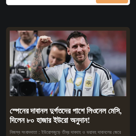
স্পেনের দাবানল দুর্গতদের পাশে লিওনেল মেসি,
দিলেন ৮০ হাজার ইউরো অনুদান!
নিজস্ব সংবাদদাতা : ইউরোপজুড়ে তীব্র দাবদাহ ও ভয়াবহ দাবানলের জেরে