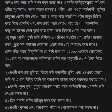
হলেও কারখানার জমি দখল বন্ধ হচ্ছে না। এমনকি জাত্তিসত্ত্বার অধিকার
ধর্মীয় স্থানকেও হজম করতে চলেছে। গরীব খেটে খাওয়া আদিবাসী, ভূমিজ
মানুষের ধৈর্যের বাঁধ ভেঙে গেছে। আজ সাত শতাধিক গরীব মানুষ মিছিল
করে গিয়ে রেশমীর ৬নং কারখানার গেটে ঘেরাও করে রাখে। কোম্পানির
কতৃপক্ষ তাদের দোষ বুঝে ভয়ে তালা মেরে ভিতরে থেকে কথা বলে।
খড়গপুর গ্ৰামীণ কৃষি জমি জীবিকা ও পরিবেশ সংগঠন এবং মাঝি পারগানা
মহল, মুন্ডা সম্প্রদায়ের লোকেরা, ১ঘন্টা ধরে গেট অবরোধ করে রাখে।
কোম্পানির কাছে নিম্নলিখিত যে দাবি রাখা হয় ১)২৬৫ একরের ভেতরকার
২০০জন বরগাদারদেরকে অবিলম্বে জমির দাম অনুযায়ী ৫০% টাকা দিতে
হবে।
২)রেশমী কারখানা মন্দিরের ভিতর দুটি বনদেবীর মন্দির এবং ১৪একর রায়ত
জমি যা এখনো বিক্রি হয়নি তা কারখানার বাইরে করার ব্যবস্থা করতে হবে।
৩)রেশমী গ্ৰুপ দূষণ যুক্ত কারখানা করার নামে আদিবাসীদের ৩ফসলি জমি
নেওয়া চলবে না।
৪) তিন ফসলি জমির চরিত্র বদল করা চলবে না।
৫)রেশমী গ্ৰুপের ৬নং কারখানায় পাইপের প্রোডাকশন করা চলবে না।