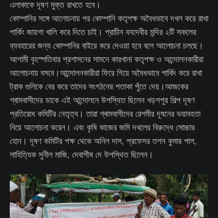
এলাকাকে দূষণ মুক্ত রাখতে হবে।
কোম্পানির সঙ্গে আলোচনায় পর কোম্পানি কতৃপক্ষ অবৈধভাবে দখল করে রাখা
পার্কিং জায়গা খালি করে দিতে চাই। প্রাচীন বনদেবীর মন্দির ২টি সকলের
ব্যবহারের জন্য কোম্পানির বাইরে করে দেওয়া হবে বলে আলোচনা চলছে।
আগামী বৃহস্পতিবার প্রশাসনের সামনে কারখানা কতৃপক্ষ ও আন্দোলনকারীরা
আলোচনায় বসবে।আন্দোলনকারীরা ফিরে গিয়ে অবৈধভাবে পার্কিং করে রাখা
ট্রাক গুলিকে বের করে তাদের সংগঠনের পতাকা পুঁতে দেয়।আজকের
গ্ৰামবাসীদের ডাকে এই আন্দোলনে উপস্থিত ছিলেন খড়গপুর শিল্প দূষণ
প্রতিরোধ কমিটির নেতৃত্ব। তারা গ্ৰামবাসীদের রেশমীর দূষনের ভয়াবহতা
নিয়ে আলোচনা করেন। এবং কৃষি কাজের জমি দখলের বিরুদ্ধে সোচ্চার
হোন। দূষণ কমিটির পক্ষ থেকে অনিল দাস, প্রফেসর তপন কুমার পাল,
সাহিত্যিক সুনীল মাজি, দেবাশীষ দে উপস্থিত ছিলেন।