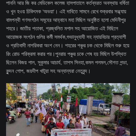
পাননি আর জি কর মেডিকেল কলেজ হাসপাতালে কর্তব্যরত অবস্থায় ধর্ষিতা
ও খুন হওয় চিকিৎসক 'অভয়া'। এই দাবিতে সামনে রেখে শুক্রবার সন্ধ্যায়
বামপন্থী গণসংগঠন সমূহের আহ্বানে মহা মিছিল অনুষ্ঠিত হলো মেদিনীপুর
শহরে। জাতীয় পতাকা, প্রজ্বলিত মশাল সহ আয়োজিত এই মিছিলে
আয়োজক সংগঠন গুলির কর্মী সমর্থক,শুভানুধ্যাযী সহ ন্যায়বিচার প্রত্যাশী
ও প্রতিবাদী নাগরিকরা অংশ নেন। শহরের পঞ্চুর চক থেকে মিছিল শুরু হয়ে
রিং রোড পরিক্রমা করার পর।পুনরায় পঞ্চুর চকে শেষ হয় মিছিল উপস্থিত
ছিলেন বিজয় পাল, সুকুমার আচার্য, তাপস সিনহা,কমল পলমল,সৌগত পন্ডা,
কুন্দন গোপ, জয়দীপ খাটুয়া সহ অন্যান্যরা নেতৃবৃন্দ।